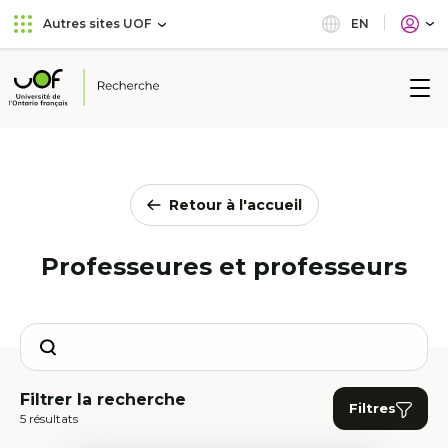
Aller
Passer
EN
Autres sites UOF
au
au
menu
contenu
principal
Université
de
l'Ontario
français
Retour à l'accueil
Professeures et professeurs
Search
Filtrer la recherche
Filtres
5 résultats