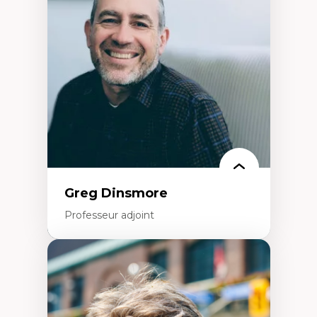
Élites économiques
Sociologie économique
Extractivisme
Classes sociales
Mouvements sociaux
Théories de l’État
Greg Dinsmore
Professeur adjoint
Expertises
Fragmentation des auditoires médiatiques
Analyse multi-plateforme des auditoires
médiatiques
Analyse des comportements numériques à