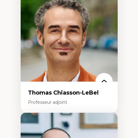
Économie circulaire
Modèles d’affaires durables
Histoire des faits économiques
Gestion durable des ressources naturelles
Écologie industrielle
Aménagement durable du territoire
Développement régional
Coopératives
Télétravail en milieu rural francophone
Transition socio-écologique
Thomas Chiasson-LeBel
Professeur adjoint
Expertises
Théories du développement
Économie politique comparée