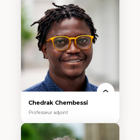
Expertises
Discours sur la ville et représentations
Mosquées, formes et usages au Canada
Reconnaissance et représentations des
communautés immigrantes dans l'espace
urbain
Design architectural et urbain
Patrimoine et patrimonialisation
Études postcoloniales et décolonisation des
savoirs
Chedrak Chembessi
Professeur adjoint
Expertises