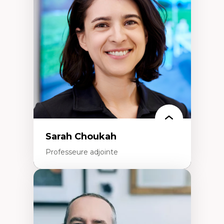
Élites économiques
Sociologie économique
Extractivisme
Classes sociales
Mouvements sociaux
Théories de l’État
Sarah Choukah
Professeure adjointe
Expertises
Démocratisation des nouvelles
technologies et biotechnologies
Données ouvertes
Bioart, programmation et électronique