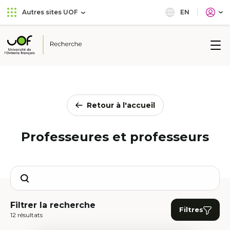
Aller
Passer
EN
Autres sites UOF
au
au
menu
contenu
principal
Université
de
l'Ontario
français
Retour à l'accueil
Professeures et professeurs
Search
Filtrer la recherche
Filtres
12 résultats