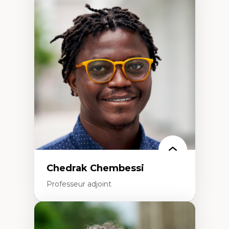
Expertises
Discours sur la ville et représentations
Mosquées, formes et usages au Canada
Reconnaissance et représentations des
communautés immigrantes dans l'espace
urbain
Design architectural et urbain
Patrimoine et patrimonialisation
Études postcoloniales et décolonisation des
savoirs
Chedrak Chembessi
Professeur adjoint
Expertises