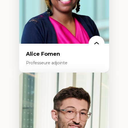
Alice Fomen
Professeure adjointe
Expertises
Acceptabilité, acceptation et adoption des
technologies
Technologies d'apprentissage innovantes
Insertion professionnelle du nouveau
personnel enseignant
Construction identitaire en milieu
minoritaire francophone
Technologies éducatives pour la formation
continue