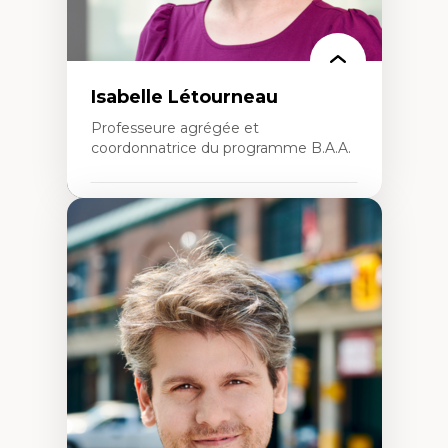
Isabelle Létourneau
Professeure agrégée et
coordonnatrice du programme B.A.A.
Expertises
Conciliation travail-vie personnelle
Gestion des ressources humaines
(attraction et fidélisation de la main-
d’œuvre)
Responsabilité sociale des organisations
Interventions organisationnelles
Comportement organisationnel
(mobilisation au travail)
Recherche qualitative
Éthique des affaires