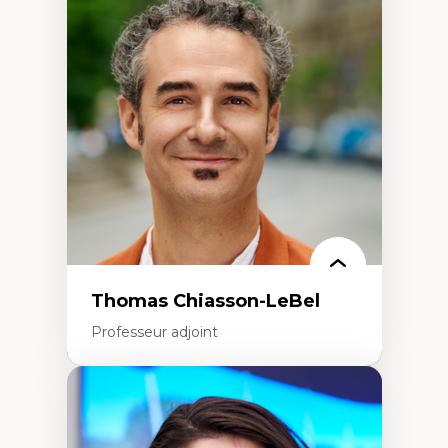
Économie circulaire
Modèles d’affaires durables
Histoire des faits économiques
Gestion durable des ressources naturelles
Écologie industrielle
Aménagement durable du territoire
Développement régional
Coopératives
Télétravail en milieu rural francophone
Transition socio-écologique
Thomas Chiasson-LeBel
Professeur adjoint
Expertises
Théories du développement
Économie politique comparée