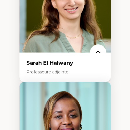
Recherche quantitative et qualitative sur
les auditoires médiatiques
Épistémologie des techniques de recherche
numérique et l’IA
Théorie des droits de la personne
La pensée politique d’Hannah Arendt
La pensée politique à l’ère numérique
Justice internationale et normes
internationales
Sarah El Halwany
Professeure adjointe
Expertises
Les apports pédagogiques des théories de
l'affect, du posthumanisme, du féminisme
dans l'éducation aux sciences
L'apprentissage des sciences/STIM dans une
perspective socioécologique de care
L’insertion professionnelle des
enseignant.e.s