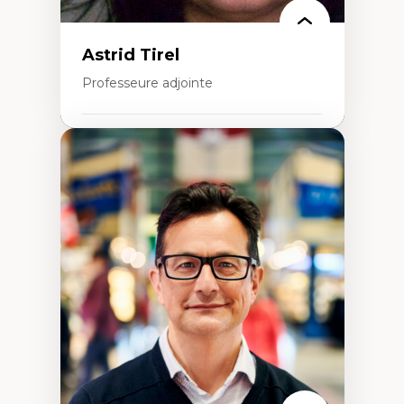
Astrid Tirel
Professeure adjointe
Expertises
Art
Anti-discrimination
Décolonisation de l’enseignement, de la
recherche, des institutions administratives
et syndicales
Pluralisme épistémologique et
francophonie
Culture
Politiques culturelles
Vivre ensemble
Anti-racisme
Anti-sexisme
Pratiques non oppressives