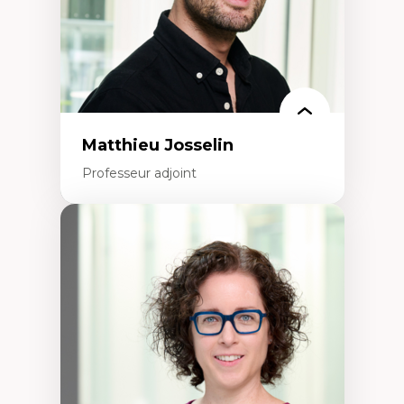
Matthieu Josselin
Professeur adjoint
Expertises
Ethnographie critique des environnements
d’apprentissage des étudiant.e.s
Approche transdisciplinaire des
compétences socioaffectives et
interculturelles
Didactique des langues secondes et
compétence pragmatique
Andragogie
Méthodologies de recherche qualitative