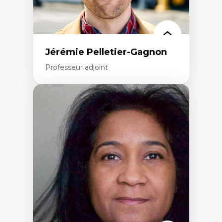
Jérémie Pelletier-Gagnon
Professeur adjoint
Expertises
Études du jeu vidéo
Fouille de textes
Études postcoloniales
Études critiques des médias
Analyse de données
Études japonaises
Mondialisation
Traduction et localisation
Intelligence artificielle et communication
humain-machine