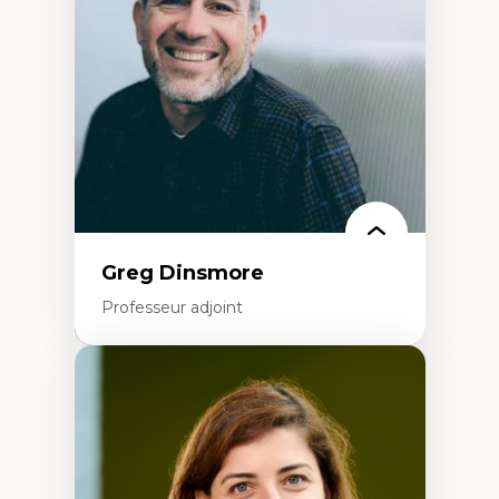
créatives
Histoire sociale et culturelle des
technologies numériques
Résistances et droits numériques
Internet des objets
Métavers
Problématiques relatives à l’intelligence
artificielle, l’apprentissage machine et les
hautes technologies
Féminismes et nouvelles technologies
Greg Dinsmore
Professeur adjoint
Expertises
Fragmentation des auditoires médiatiques
Analyse multi-plateforme des auditoires
médiatiques
Analyse des comportements numériques à
travers les données massives et l’IA