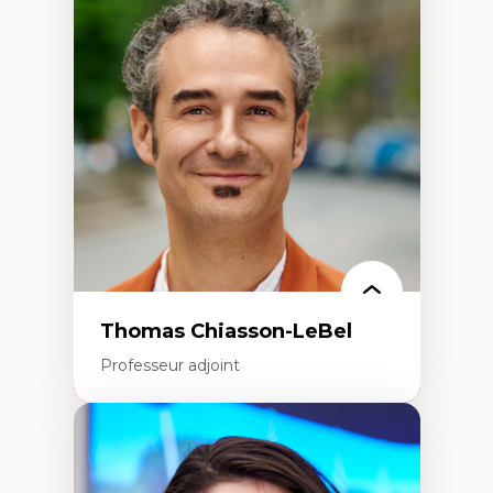
Économie circulaire
Modèles d’affaires durables
Histoire des faits économiques
Gestion durable des ressources naturelles
Écologie industrielle
Aménagement durable du territoire
Développement régional
Coopératives
Télétravail en milieu rural francophone
Transition socio-écologique
Thomas Chiasson-LeBel
Professeur adjoint
Expertises
Théories du développement
Économie politique comparée