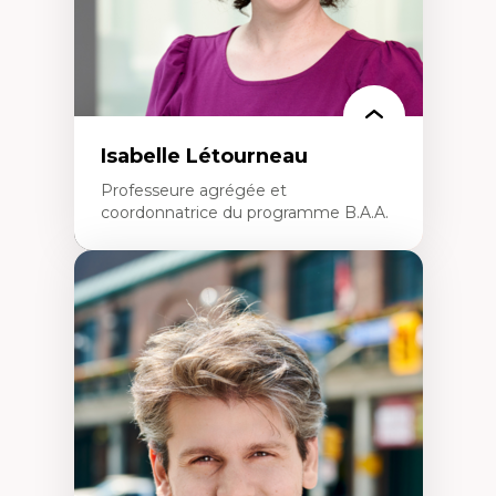
Isabelle Létourneau
Professeure agrégée et
coordonnatrice du programme B.A.A.
Expertises
Conciliation travail-vie personnelle
Gestion des ressources humaines
(attraction et fidélisation de la main-
d’œuvre)
Responsabilité sociale des organisations
Interventions organisationnelles
Comportement organisationnel
(mobilisation au travail)
Recherche qualitative
Éthique des affaires