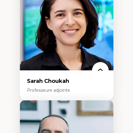
Élites économiques
Sociologie économique
Extractivisme
Classes sociales
Mouvements sociaux
Théories de l’État
Sarah Choukah
Professeure adjointe
Expertises
Démocratisation des nouvelles
technologies et biotechnologies
Données ouvertes
Bioart, programmation et électronique