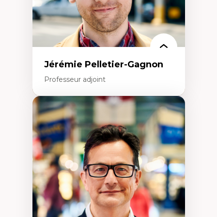
Jérémie Pelletier-Gagnon
Professeur adjoint
Expertises
Études du jeu vidéo
Fouille de textes
Études postcoloniales
Études critiques des médias
Analyse de données
Études japonaises
Mondialisation
Traduction et localisation
Intelligence artificielle et communication
humain-machine