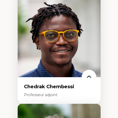
Expertises
Discours sur la ville et représentations
Mosquées, formes et usages au Canada
Reconnaissance et représentations des
communautés immigrantes dans l'espace
urbain
Design architectural et urbain
Patrimoine et patrimonialisation
Études postcoloniales et décolonisation des
savoirs
Chedrak Chembessi
Professeur adjoint
Expertises