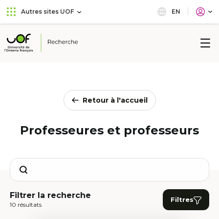
Aller
Passer
EN
Autres sites UOF
au
au
menu
contenu
principal
Université
de
l'Ontario
français
Retour à l'accueil
Professeures et professeurs
Search
Filtrer la recherche
Filtres
10 résultats