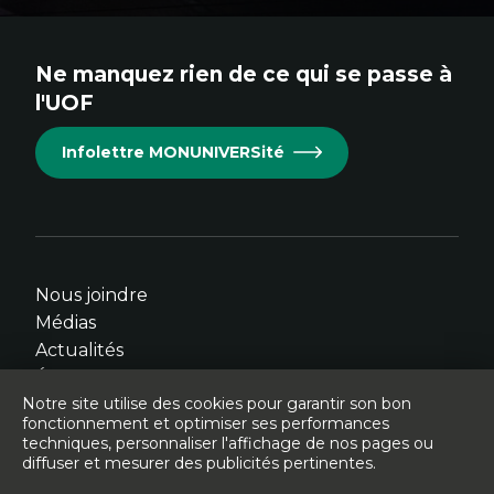
au
au
au
au
au
site.
site.
site.
site.
site.
Ne manquez rien de ce qui se passe à
Cet
Cet
Cet
Cet
Cet
l'UOF
hyperlien
hyperlien
hyperlien
hyperlien
hyperlien
s'ouvrira
s'ouvrira
s'ouvrira
s'ouvrira
s'ouvrira
Infolettre MONUNIVERSité
dans
dans
dans
dans
dans
une
une
une
une
une
nouvelle
nouvelle
nouvelle
nouvelle
nouvelle
fenêtre.
fenêtre.
fenêtre.
fenêtre.
fenêtre.
Nous joindre
Médias
Actualités
Événements
Notre site utilise des cookies pour garantir son bon
fonctionnement et optimiser ses performances
techniques, personnaliser l'affichage de nos pages ou
diffuser et mesurer des publicités pertinentes.
© Université de l'Ontario français - 2026