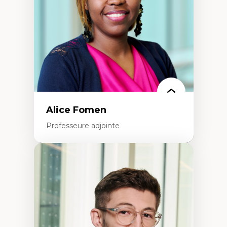
Recherche quantitative et qualitative sur
les auditoires médiatiques
Épistémologie des techniques de recherche
numérique et l’IA
Théorie des droits de la personne
La pensée politique d’Hannah Arendt
La pensée politique à l’ère numérique
Justice internationale et normes
internationales
Alice Fomen
Professeure adjointe
Expertises
Acceptabilité, acceptation et adoption des
technologies
Technologies d'apprentissage innovantes
Insertion professionnelle du nouveau
personnel enseignant
Construction identitaire en milieu
minoritaire francophone