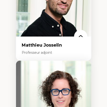
Technologies éducatives pour la formation
continue
Matthieu Josselin
Professeur adjoint
Expertises
Ethnographie critique des environnements
d’apprentissage des étudiant.e.s
Approche transdisciplinaire des
compétences socioaffectives et
interculturelles
Didactique des langues secondes et
compétence pragmatique
Andragogie
Méthodologies de recherche qualitative