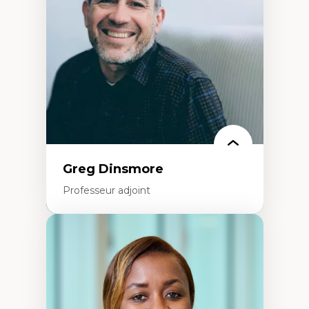
créatives
Histoire sociale et culturelle des
technologies numériques
Résistances et droits numériques
Internet des objets
Métavers
Problématiques relatives à l’intelligence
artificielle, l’apprentissage machine et les
hautes technologies
Féminismes et nouvelles technologies
Greg Dinsmore
Professeur adjoint
Expertises
Fragmentation des auditoires médiatiques
Analyse multi-plateforme des auditoires
médiatiques
Analyse des comportements numériques à
travers les données massives et l’IA