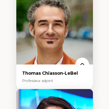
Économie circulaire
Modèles d’affaires durables
Histoire des faits économiques
Gestion durable des ressources naturelles
Écologie industrielle
Aménagement durable du territoire
Développement régional
Coopératives
Télétravail en milieu rural francophone
Transition socio-écologique
Thomas Chiasson-LeBel
Professeur adjoint
Expertises
Théories du développement
Économie politique comparée