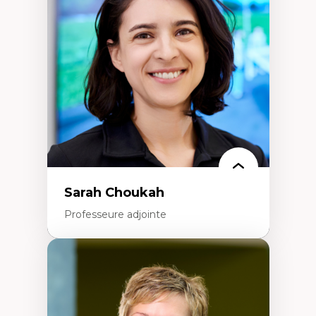
Élites économiques
Sociologie économique
Extractivisme
Classes sociales
Mouvements sociaux
Théories de l’État
Sarah Choukah
Professeure adjointe
Expertises
Démocratisation des nouvelles
technologies et biotechnologies
Données ouvertes
Bioart, programmation et électronique