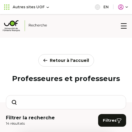
Aller
Passer
EN
Autres sites UOF
au
au
menu
contenu
principal
Université
de
l'Ontario
français
Retour à l'accueil
Professeures et professeurs
Search
Filtrer la recherche
Filtres
14 résultats