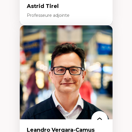
Astrid Tirel
Professeure adjointe
Expertises
Art
Anti-discrimination
Décolonisation de l’enseignement, de la
recherche, des institutions administratives
et syndicales
Pluralisme épistémologique et
francophonie
Culture
Politiques culturelles
Vivre ensemble
Anti-racisme
Anti-sexisme
Pratiques non oppressives
Leandro Vergara-Camus