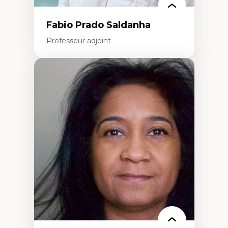
Fabio Prado Saldanha
Professeur adjoint
Expertises
Innovation sociale
Technologies sociales
Entrepreneuriat social et collectif
Approches critiques et décoloniales
Discours, récits et narratologie en
management
Transformation socioéconomique des
communautés marginalisées
Politiques d’inclusion et économie solidaire
Études organisationnelles critiques
Créativité et management culturel
Méthodologies qualitatives