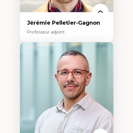
Jérémie Pelletier-Gagnon
Professeur adjoint
Expertises
Études du jeu vidéo
Fouille de textes
Études postcoloniales
Études critiques des médias
Analyse de données
Études japonaises
Mondialisation
Traduction et localisation
Intelligence artificielle et communication
humain-machine