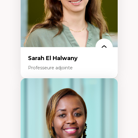
Épistémologie des techniques de recherche
numérique et l’IA
Théorie des droits de la personne
La pensée politique d’Hannah Arendt
La pensée politique à l’ère numérique
Justice internationale et normes
internationales
Sarah El Halwany
Professeure adjointe
Expertises
Les apports pédagogiques des théories de
l'affect, du posthumanisme, du féminisme
dans l'éducation aux sciences
L'apprentissage des sciences/STIM dans une
perspective socioécologique de care
L’insertion professionnelle des
enseignant.e.s