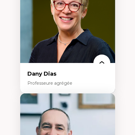
créatives
Histoire sociale et culturelle des
technologies numériques
Résistances et droits numériques
Internet des objets
Métavers
Problématiques relatives à l’intelligence
artificielle, l’apprentissage machine et les
hautes technologies
Féminismes et nouvelles technologies
Dany Dias
Professeure agrégée
Expertises
Pédagogies critiques et justice sociale
Éthique relationnelle et sollicitude en
éducation
Décolonisation et autochtonisation de la
formation à l’enseignement