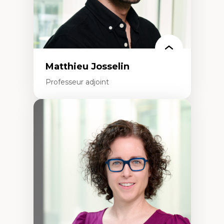
Matthieu Josselin
Professeur adjoint
Expertises
Ethnographie critique des environnements
d’apprentissage des étudiant.e.s
Approche transdisciplinaire des
compétences socioaffectives et
interculturelles
Didactique des langues secondes et
compétence pragmatique
Andragogie
Méthodologies de recherche qualitative