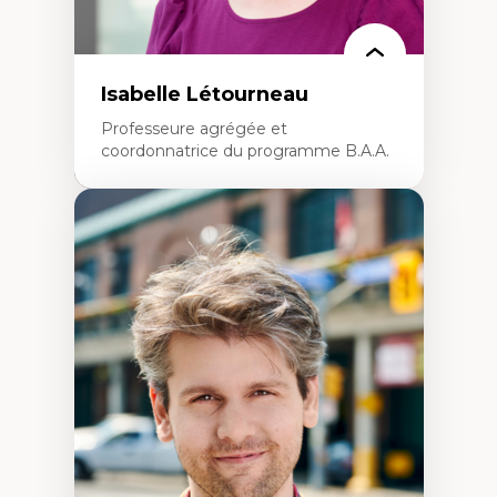
Isabelle Létourneau
Professeure agrégée et
coordonnatrice du programme B.A.A.
Expertises
Conciliation travail-vie personnelle
Gestion des ressources humaines
(attraction et fidélisation de la main-
d’œuvre)
Responsabilité sociale des organisations
Interventions organisationnelles
Comportement organisationnel
(mobilisation au travail)
Recherche qualitative
Éthique des affaires