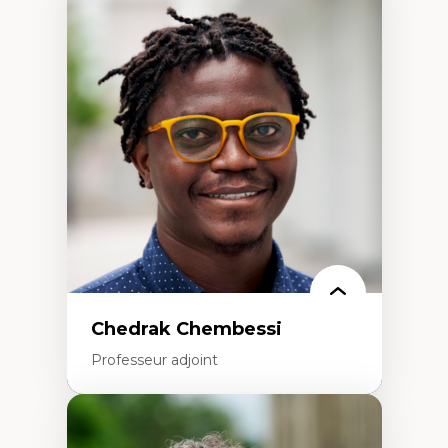
Expertises
Discours sur la ville et représentations
Mosquées, formes et usages au Canada
Reconnaissance et représentations des
communautés immigrantes dans l'espace
urbain
Design architectural et urbain
Patrimoine et patrimonialisation
Études postcoloniales et décolonisation des
savoirs
Chedrak Chembessi
Professeur adjoint
Expertises