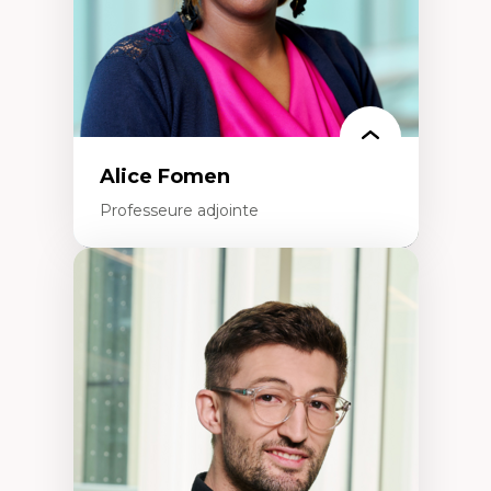
Alice Fomen
Professeure adjointe
Expertises
Acceptabilité, acceptation et adoption des
technologies
Technologies d'apprentissage innovantes
Insertion professionnelle du nouveau
personnel enseignant
Construction identitaire en milieu
minoritaire francophone
Technologies éducatives pour la formation
continue