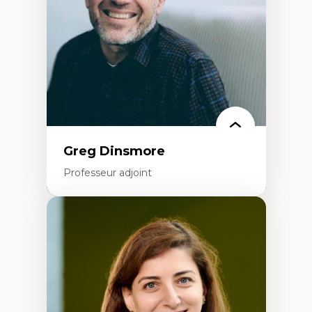
Littératie et didactique du français
Éducation inclusive
Formation à l’enseignement en contexte
francophone minoritaire
Identité linguistique et culturelle
Recherche-action et approches
participatives
Leadership éducatif et pratiques réflexives
Éducation durable et bien-être en
enseignement
Greg Dinsmore
Professeur adjoint
Expertises
Fragmentation des auditoires médiatiques
Analyse multi-plateforme des auditoires
médiatiques
Analyse des comportements numériques à
travers les données massives et l’IA
Recherche quantitative et qualitative sur
les auditoires médiatiques