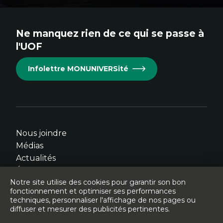
au
au
au
au
au
site.
site.
site.
site.
site.
Ne manquez rien de ce qui se passe à
Cet
Cet
Cet
Cet
Cet
l'UOF
hyperlien
hyperlien
hyperlien
hyperlien
hyperlien
s'ouvrira
s'ouvrira
s'ouvrira
s'ouvrira
s'ouvrira
Infolettre MONUNIVERSité
dans
dans
dans
dans
dans
une
une
une
une
une
nouvelle
nouvelle
nouvelle
nouvelle
nouvelle
fenêtre.
fenêtre.
fenêtre.
fenêtre.
fenêtre.
Nous joindre
Médias
Actualités
Événements
Notre site utilise des cookies pour garantir son bon
fonctionnement et optimiser ses performances
techniques, personnaliser l'affichage de nos pages ou
diffuser et mesurer des publicités pertinentes.
© Université de l'Ontario français - 2026