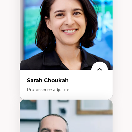
Élites économiques
Sociologie économique
Extractivisme
Classes sociales
Mouvements sociaux
Théories de l’État
Sarah Choukah
Professeure adjointe
Expertises
Démocratisation des nouvelles
technologies et biotechnologies
Données ouvertes
Bioart, programmation et électronique