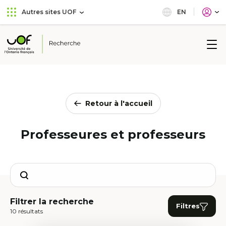
Aller
Passer
EN
Autres sites UOF
au
au
menu
contenu
principal
Université
de
l'Ontario
français
Retour à l'accueil
Professeures et professeurs
Search
Filtrer la recherche
Filtres
10 résultats