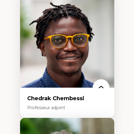
Expertises
Discours sur la ville et représentations
Mosquées, formes et usages au Canada
Reconnaissance et représentations des
communautés immigrantes dans l'espace
urbain
Design architectural et urbain
Patrimoine et patrimonialisation
Études postcoloniales et décolonisation des
savoirs
Chedrak Chembessi
Professeur adjoint
Expertises