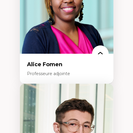
Recherche quantitative et qualitative sur
les auditoires médiatiques
Épistémologie des techniques de recherche
numérique et l’IA
Théorie des droits de la personne
La pensée politique d’Hannah Arendt
La pensée politique à l’ère numérique
Justice internationale et normes
internationales
Alice Fomen
Professeure adjointe
Expertises
Acceptabilité, acceptation et adoption des
technologies
Technologies d'apprentissage innovantes
Insertion professionnelle du nouveau
personnel enseignant
Construction identitaire en milieu
minoritaire francophone