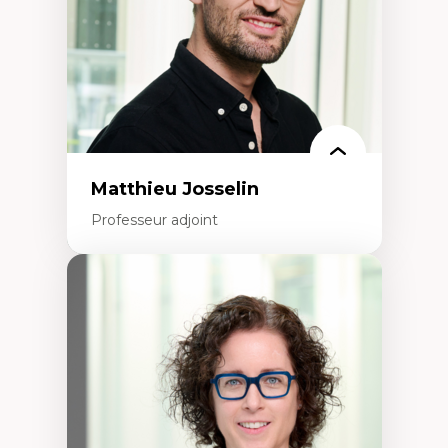
Technologies éducatives pour la formation
continue
Matthieu Josselin
Professeur adjoint
Expertises
Ethnographie critique des environnements
d’apprentissage des étudiant.e.s
Approche transdisciplinaire des
compétences socioaffectives et
interculturelles
Didactique des langues secondes et
compétence pragmatique
Andragogie
Méthodologies de recherche qualitative