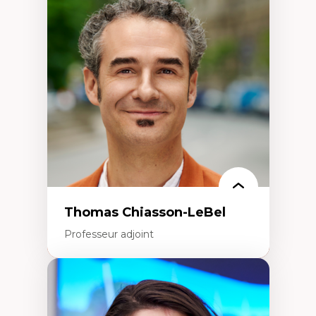
Économie circulaire
Modèles d’affaires durables
Histoire des faits économiques
Gestion durable des ressources naturelles
Écologie industrielle
Aménagement durable du territoire
Développement régional
Coopératives
Télétravail en milieu rural francophone
Transition socio-écologique
Thomas Chiasson-LeBel
Professeur adjoint
Expertises
Théories du développement
Économie politique comparée