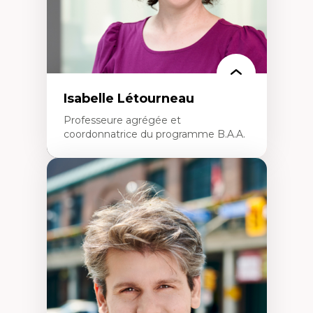
Isabelle Létourneau
Professeure agrégée et
coordonnatrice du programme B.A.A.
Expertises
Conciliation travail-vie personnelle
Gestion des ressources humaines
(attraction et fidélisation de la main-
d’œuvre)
Responsabilité sociale des organisations
Interventions organisationnelles
Comportement organisationnel
(mobilisation au travail)
Recherche qualitative
Éthique des affaires