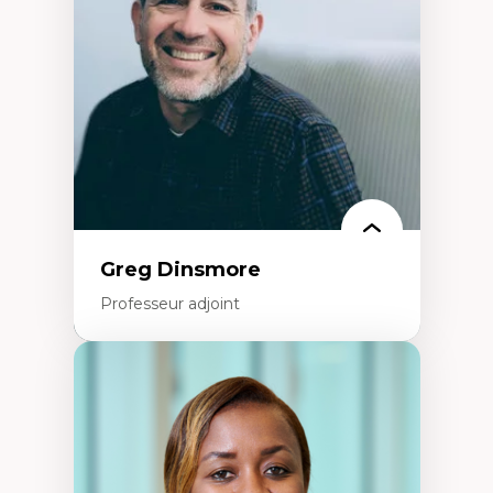
créatives
Histoire sociale et culturelle des
technologies numériques
Résistances et droits numériques
Internet des objets
Métavers
Problématiques relatives à l’intelligence
artificielle, l’apprentissage machine et les
hautes technologies
Féminismes et nouvelles technologies
Greg Dinsmore
Professeur adjoint
Expertises
Fragmentation des auditoires médiatiques
Analyse multi-plateforme des auditoires
médiatiques
Analyse des comportements numériques à
travers les données massives et l’IA