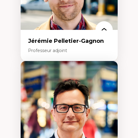
Jérémie Pelletier-Gagnon
Professeur adjoint
Expertises
Études du jeu vidéo
Fouille de textes
Études postcoloniales
Études critiques des médias
Analyse de données
Études japonaises
Mondialisation
Traduction et localisation
Intelligence artificielle et communication
humain-machine