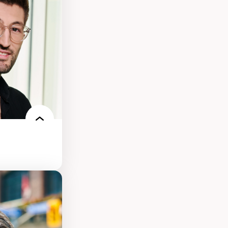
ts numériques à
s et l’IA
qualitative sur
ues de recherche
ersonne
nnah Arendt
e numérique
 normes
s environnements
nt.e.s
re des
es et