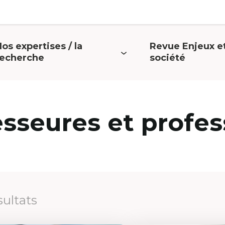
os expertises / la
Revue Enjeux e
uvrir
Ouvrir
recherche
société
e
le
menu
menu
esseures et profes
sultats