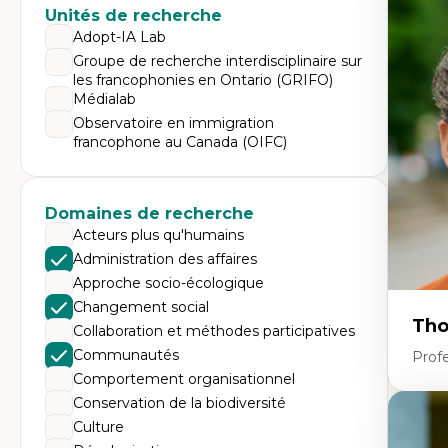
Expe
Unités de recherche
Di
Adopt-IA Lab
Mo
Groupe de recherche interdisciplinaire sur
Re
les francophonies en Ontario (GRIFO)
co
ur
Médialab
De
Observatoire en immigration
Pa
francophone au Canada (OIFC)
Ét
sa
Domaines de recherche
Acteurs plus qu'humains
Administration des affaires
Approche socio-écologique
Changement social
Tho
Collaboration et méthodes participatives
Communautés
Profe
Comportement organisationnel
Conservation de la biodiversité
Expe
Culture