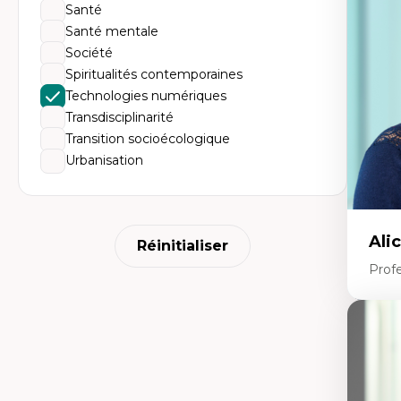
Dé
Santé
fo
Santé mentale
Li
Éd
Société
Fo
Spiritualités contemporaines
fr
Ide
Technologies numériques
Re
Transdisciplinarité
pa
Le
Transition socioécologique
Éd
Urbanisation
en
Ali
Réinitialiser
Prof
Expe
Ac
te
Te
In