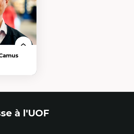
ées
conomie solidaire
critiques
 culturel
s
-Camus
t et
se à l'UOF