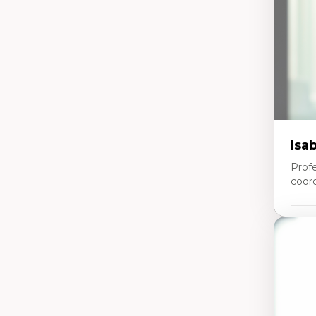
pe
Co
mi
Te
co
Isa
Prof
coor
Expe
Co
Ge
(at
d’
Re
In
Co