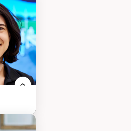
s
ques
rces naturelles
territoire
l francophone
ue