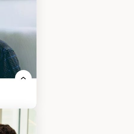
elles
logies
 électronique
e des
ériques
l’intelligence
e machine et les
echnologies
ires médiatiques
des auditoires