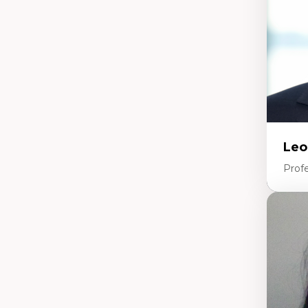
(m
Re
Ét
Leo
Profe
Expe
Sa
Fe
In
Pa
Iné
Mi
Sa