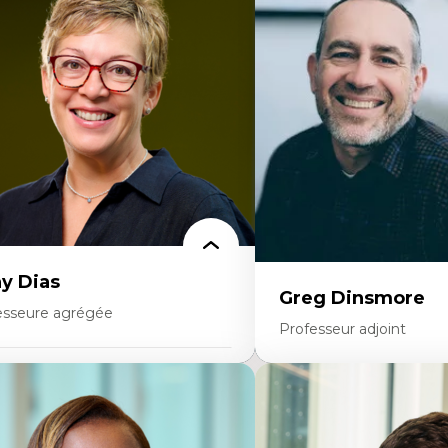
éories du développement
Démocratisation des nouv
onomie politique comparée
technologies et biotechno
ites économiques
Données ouvertes
ciologie économique
Bioart, programmation et
tractivisme
créatives
sses sociales
Histoire sociale et culturell
uvements sociaux
technologies numériques
éories de l’État
Résistances et droits num
Internet des objets
Métavers
Problématiques relatives à 
artificielle, l’apprentissag
hautes technologies
Féminismes et nouvelles t
y Dias
Greg Dinsmore
esseure agrégée
Professeur adjoint
rtises
Expertises
dagogies critiques et justice sociale
ique relationnelle et sollicitude en
Fragmentation des audito
ucation
Analyse multi-plateforme 