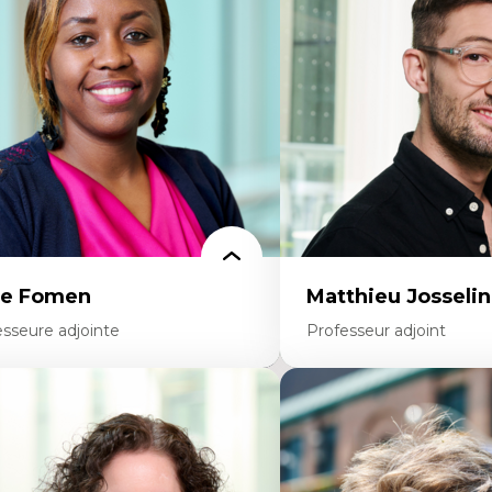
colonisation et autochtonisation de la
médiatiques
rmation à l’enseignement
Analyse des comportemen
ttératie et didactique du français
travers les données massive
ucation inclusive
Recherche quantitative et 
rmation à l’enseignement en contexte
les auditoires médiatiques
ancophone minoritaire
Épistémologie des techniq
ntité linguistique et culturelle
numérique et l’IA
cherche-action et approches
Théorie des droits de la p
rticipatives
La pensée politique d’Ha
adership éducatif et pratiques réflexives
La pensée politique à l’èr
ucation durable et bien-être en
Justice internationale et
seignement
internationales
ce Fomen
Matthieu Josselin
esseure adjointe
Professeur adjoint
rtises
Expertises
ceptabilité, acceptation et adoption des
Ethnographie critique de
chnologies
d’apprentissage des étudia
chnologies d'apprentissage innovantes
Approche transdisciplinai
sertion professionnelle du nouveau
compétences socioaffectiv