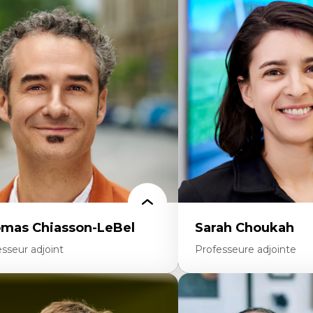
rtises
Expertises
scours sur la ville et représentations
Économie circulaire
squées, formes et usages au Canada
Modèles d’affaires durable
connaissance et représentations des
Histoire des faits économi
mmunautés immigrantes dans l'espace
Gestion durable des ressou
bain
Écologie industrielle
sign architectural et urbain
Aménagement durable du 
trimoine et patrimonialisation
Développement régional
udes postcoloniales et décolonisation des
Coopératives
voirs
Télétravail en milieu rura
Transition socio-écologiq
mas Chiasson-LeBel
Sarah Choukah
sseur adjoint
Professeure adjointe
rtises
Expertises