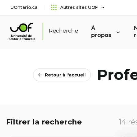
Aller
Passer
UOntario.ca
Autres sites UOF
au
au
menu
contenu
principal
À
N
Ouvrir
O
propos
Université
le
l
de
menu
l'Ontario
français
Prof
Retour à l'accueil
Filtrer la recherche
14 ré