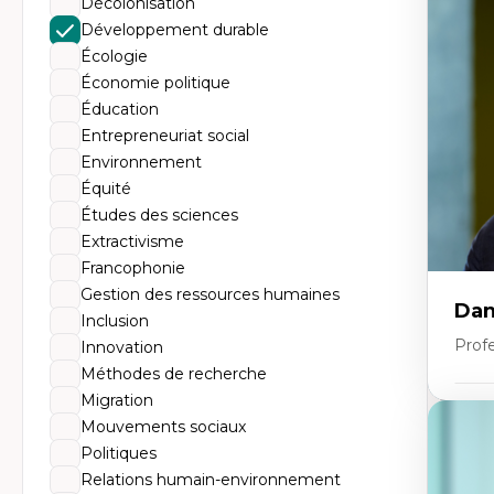
Décolonisation
Th
Éc
Développement durable
Él
Écologie
So
Ex
Économie politique
Cla
Éducation
Mo
Th
Entrepreneuriat social
Environnement
Équité
Études des sciences
Extractivisme
Francophonie
Gestion des ressources humaines
Dan
Inclusion
Prof
Innovation
Méthodes de recherche
Migration
Expe
Mouvements sociaux
Pé
Politiques
Éth
Relations humain-environnement
éd