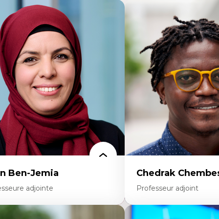
n Ben-Jemia
Chedrak Chembes
esseure adjointe
Professeur adjoint