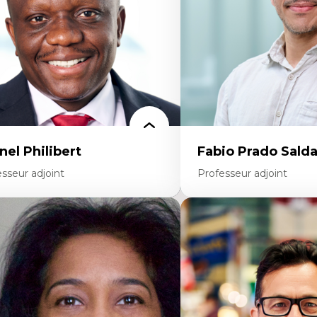
obilisation au travail)
Mondialisation
cherche qualitative
Traduction et localisation
hique des affaires
Intelligence artificielle 
humain-machine
nel Philibert
Fabio Prado Sald
sseur adjoint
Professeur adjoint
rtises
Expertises
nté mondiale
Innovation sociale
mme en contexte de pauvreté
Technologies sociales
novation
Entrepreneuriat social et c
rticipation citoyenne
Approches critiques et déc
galités sociales santé
Discours, récits et narrato
gration
management
nté de la reproduction
Transformation socioéco