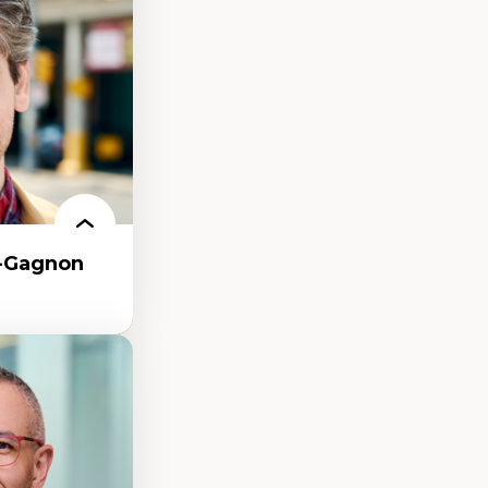
condes et
e
e qualitative
r-Gagnon
as