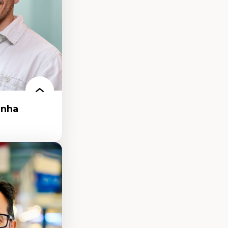
et communication
anha
ollectif
oloniales
logie en
nomique des