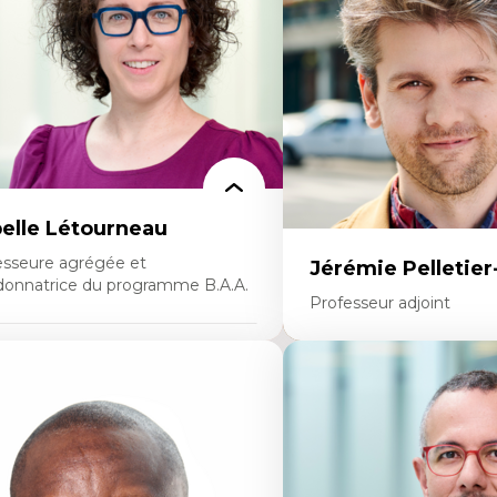
rsonnel enseignant
interculturelles
nstruction identitaire en milieu
Didactique des langues se
noritaire francophone
compétence pragmatiqu
chnologies éducatives pour la formation
Andragogie
ntinue
Méthodologies de recherch
belle Létourneau
esseure agrégée et
Jérémie Pelletie
donnatrice du programme B.A.A.
Professeur adjoint
rtises
Expertises
nciliation travail-vie personnelle
stion des ressources humaines
Études du jeu vidéo
traction et fidélisation de la main-
Fouille de textes
œuvre)
Études postcoloniales
sponsabilité sociale des organisations
Études critiques des médi
terventions organisationnelles
Analyse de données
mportement organisationnel
Études japonaises