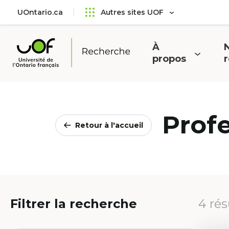
Aller
Passer
UOntario.ca
Autres sites UOF
au
au
menu
contenu
principal
À
N
Ouvrir
O
propos
Université
le
l
de
menu
l'Ontario
français
Prof
Retour à l'accueil
Filtrer la recherche
4 rés