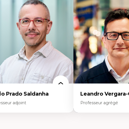
rtises
Expertises
onomie circulaire
Théories du développeme
dèles d’affaires durables
Économie politique comp
stoire des faits économiques
Élites économiques
stion durable des ressources naturelles
Sociologie économique
ologie industrielle
Extractivisme
énagement durable du territoire
Classes sociales
veloppement régional
Mouvements sociaux
opératives
Théories de l’État
létravail en milieu rural francophone
ansition socio-écologique
io Prado Saldanha
Leandro Vergara
sseur adjoint
Professeur agrégé
rtises
Expertises