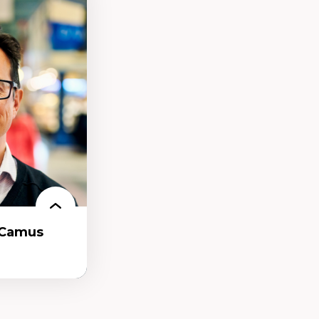
nt
arée
-Camus