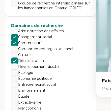
Expe
Groupe de recherche interdisciplinaire sur
les francophonies en Ontario (GRIFO)
Éc
Mo
Hi
Ge
Éc
Domaines de recherche
Am
Administration des affaires
Dé
Co
Changement social
Té
Communautés
Tr
Comportement organisationnel
Culture
Décolonisation
Développement durable
Écologie
Économie politique
Fab
Entrepreneuriat social
Profe
Environnement
Équité
Extractivisme
Expe
Francophonie