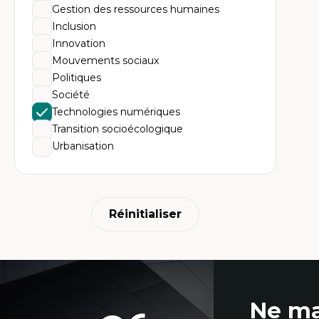
In
Gestion des ressources humaines
Te
En
Inclusion
Ap
Innovation
Di
m
Mouvements sociaux
Tr
Politiques
co
Po
Société
Ét
Technologies numériques
Cr
Mé
Transition socioécologique
Urbanisation
Réinitialiser
Coordonnées
Ne ma
et