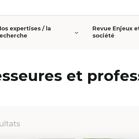
os expertises / la
Revue Enjeux e
uvrir
Ouvrir
recherche
société
e
le
menu
menu
esseures et profes
ultats