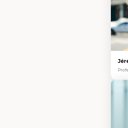
co
An
Mé
Jér
Profe
Expe
Ét
Fou
Ét
Ét
An
Ét
Mo