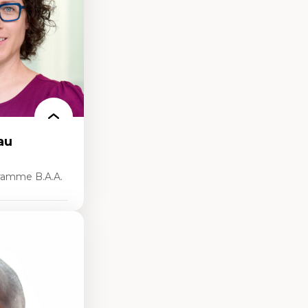
n milieu
our la formation
au
ramme B.A.A.
rsonnelle
umaines
 de la main-
 organisations
nelles
ionnel