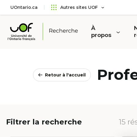
Aller
Passer
UOntario.ca
Autres sites UOF
au
au
menu
contenu
principal
À
N
Ouvrir
O
propos
Université
le
l
de
menu
l'Ontario
français
Prof
Retour à l'accueil
Filtrer la recherche
15 ré