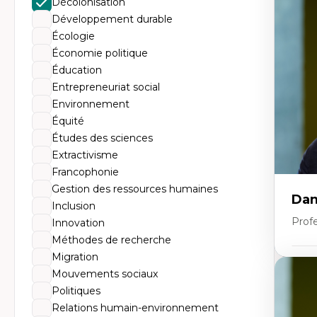
Décolonisation
Th
Éc
Développement durable
Él
Écologie
So
Ex
Économie politique
Cla
Éducation
Mo
Th
Entrepreneuriat social
Environnement
Équité
Études des sciences
Extractivisme
Francophonie
Gestion des ressources humaines
Dan
Inclusion
Prof
Innovation
Méthodes de recherche
Migration
Expe
Mouvements sociaux
Pé
Politiques
Éth
Relations humain-environnement
éd