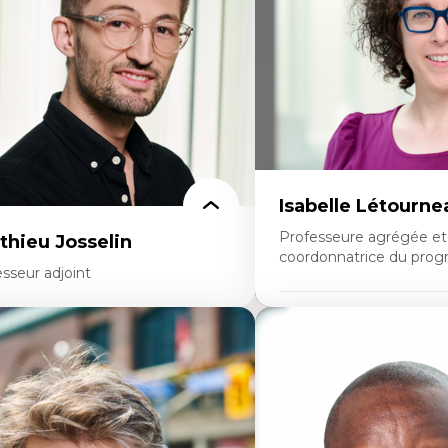
rspective socioécologique de care
personnel enseignant
insertion professionnelle des
Construction identitaire e
seignant.e.s
minoritaire francophone
Technologies éducatives p
continue
Isabelle Létourne
Professeure agrégée et
thieu Josselin
coordonnatrice du prog
sseur adjoint
Expertises
rtises
Conciliation travail-vie pe
hnographie critique des environnements
Gestion des ressources h
apprentissage des étudiant.e.s
(attraction et fidélisation
proche transdisciplinaire des
d’œuvre)
mpétences socioaffectives et
Responsabilité sociale des
erculturelles
Interventions organisation
dactique des langues secondes et
Comportement organisat