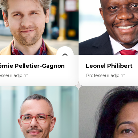
mpétence pragmatique
(mobilisation au travail)
dragogie
Recherche qualitative
thodologies de recherche qualitative
Éthique des affaires
émie Pelletier-Gagnon
Leonel Philibert
sseur adjoint
Professeur adjoint
rtises
Expertises
udes du jeu vidéo
Santé mondiale
ille de textes
Femme en contexte de pa
udes postcoloniales
Innovation
udes critiques des médias
Participation citoyenne
alyse de données
Inégalités sociales santé
udes japonaises
Migration
ndialisation
Santé de la reproduction