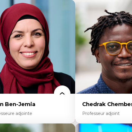
n Ben-Jemia
Chedrak Chembes
esseure adjointe
Professeur adjoint