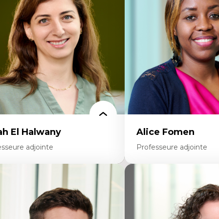
colonisation et autochtonisation de la
médiatiques
rmation à l’enseignement
Analyse des comportemen
ttératie et didactique du français
travers les données massive
ucation inclusive
Recherche quantitative et 
rmation à l’enseignement en contexte
les auditoires médiatiques
ancophone minoritaire
Épistémologie des techniq
ntité linguistique et culturelle
numérique et l’IA
cherche-action et approches
Théorie des droits de la p
rticipatives
La pensée politique d’Ha
adership éducatif et pratiques réflexives
La pensée politique à l’èr
ucation durable et bien-être en
Justice internationale et
seignement
internationales
ah El Halwany
Alice Fomen
esseure adjointe
Professeure adjointe
rtises
Expertises
s apports pédagogiques des théories de
Acceptabilité, acceptation
affect, du posthumanisme, du féminisme
technologies
ns l'éducation aux sciences
Technologies d'apprentis
apprentissage des sciences/STIM dans une
Insertion professionnelle