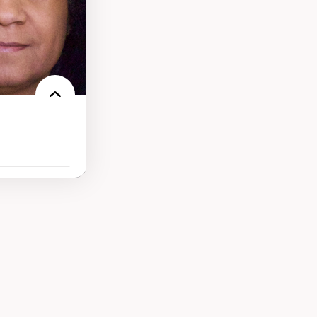
gnement, de la
s administratives
ue et