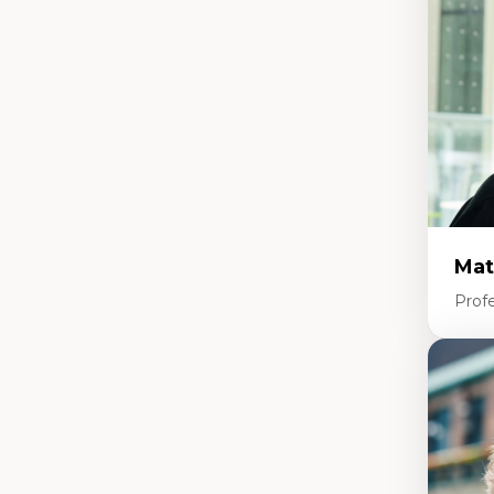
pe
L’
en
Mat
Profe
Expe
Et
d’
Ap
co
int
Di