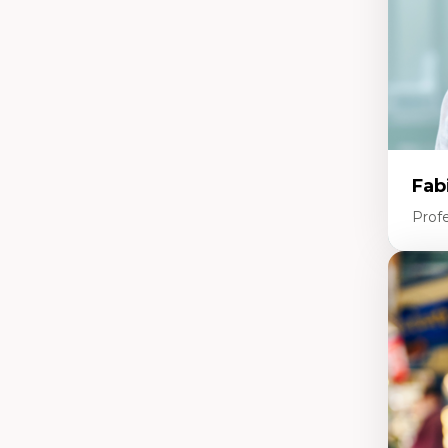
Tr
In
hu
Fab
Profe
Expe
In
Te
En
Ap
Di
m
Tr
co
Po