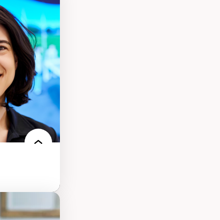
s
ques
rces naturelles
territoire
l francophone
ue