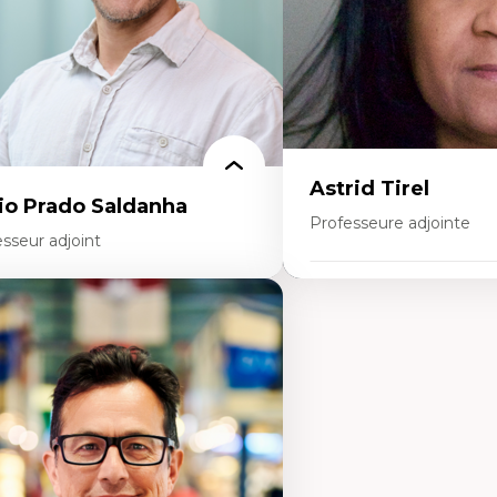
aduction et localisation
Développement durable
telligence artificielle et communication
main-machine
Astrid Tirel
io Prado Saldanha
Professeure adjointe
sseur adjoint
Expertises
rtises
Art
novation sociale
Anti-discrimination
chnologies sociales
Décolonisation de l’ensei
trepreneuriat social et collectif
recherche, des institution
proches critiques et décoloniales
et syndicales
scours, récits et narratologie en
Pluralisme épistémologiq
anagement
francophonie
ansformation socioéconomique des
Culture
mmunautés marginalisées
Politiques culturelles
litiques d’inclusion et économie solidaire
Vivre ensemble