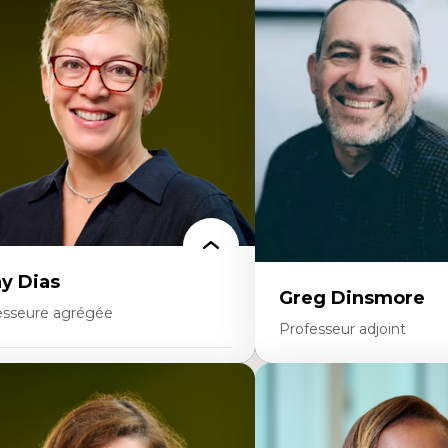
éories du développement
Démocratisation des nouv
onomie politique comparée
technologies et biotechno
ites économiques
Données ouvertes
ciologie économique
Bioart, programmation et
tractivisme
créatives
sses sociales
Histoire sociale et culturell
uvements sociaux
technologies numériques
éories de l’État
Résistances et droits num
Internet des objets
Métavers
Problématiques relatives à 
artificielle, l’apprentissag
hautes technologies
Féminismes et nouvelles t
y Dias
Greg Dinsmore
esseure agrégée
Professeur adjoint
rtises
Expertises
dagogies critiques et justice sociale
ique relationnelle et sollicitude en
Fragmentation des audito
ucation
Analyse multi-plateforme 