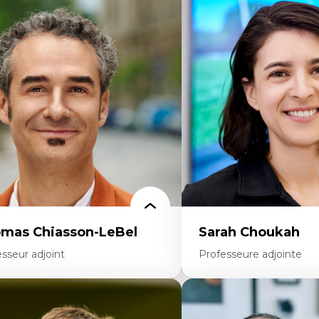
rtises
Expertises
scours sur la ville et représentations
Économie circulaire
squées, formes et usages au Canada
Modèles d’affaires durable
connaissance et représentations des
Histoire des faits économi
mmunautés immigrantes dans l'espace
Gestion durable des ressou
bain
Écologie industrielle
sign architectural et urbain
Aménagement durable du 
trimoine et patrimonialisation
Développement régional
udes postcoloniales et décolonisation des
Coopératives
voirs
Télétravail en milieu rura
Transition socio-écologiq
mas Chiasson-LeBel
Sarah Choukah
sseur adjoint
Professeure adjointe
rtises
Expertises