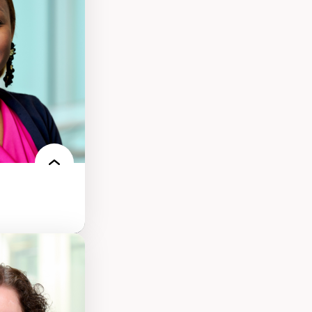
ts numériques à
s et l’IA
qualitative sur
ues de recherche
ersonne
nnah Arendt
e numérique
 normes
 et adoption des
sage innovantes
 du nouveau