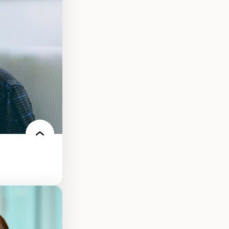
elles
logies
 électronique
e des
ériques
l’intelligence
e machine et les
echnologies
ires médiatiques
des auditoires