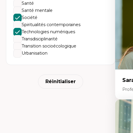
Dé
Santé
fo
Santé mentale
Li
Éd
Société
Fo
Spiritualités contemporaines
fr
Ide
Technologies numériques
Re
Transdisciplinarité
pa
Le
Transition socioécologique
Éd
Urbanisation
en
Sar
Réinitialiser
Prof
Expe
Le
l'
da
L'