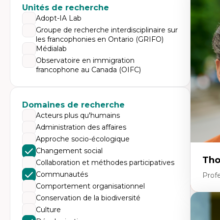
Expe
Unités de recherche
Di
Adopt-IA Lab
Mo
Groupe de recherche interdisciplinaire sur
Re
les francophonies en Ontario (GRIFO)
co
ur
Médialab
De
Observatoire en immigration
Pa
francophone au Canada (OIFC)
Ét
sa
Domaines de recherche
Acteurs plus qu'humains
Administration des affaires
Approche socio-écologique
Changement social
Tho
Collaboration et méthodes participatives
Communautés
Profe
Comportement organisationnel
Conservation de la biodiversité
Expe
Culture