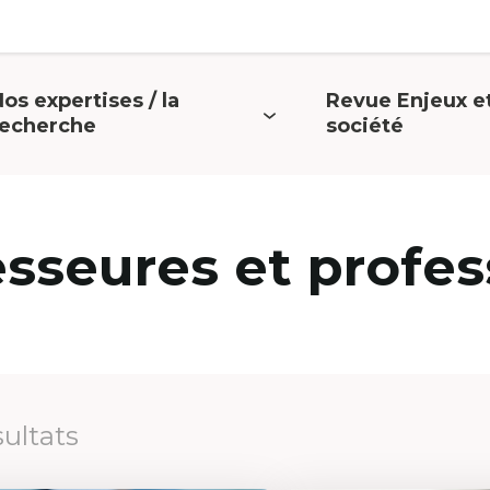
os expertises / la
Revue Enjeux e
uvrir
Ouvrir
recherche
société
e
le
menu
menu
esseures et profes
sultats