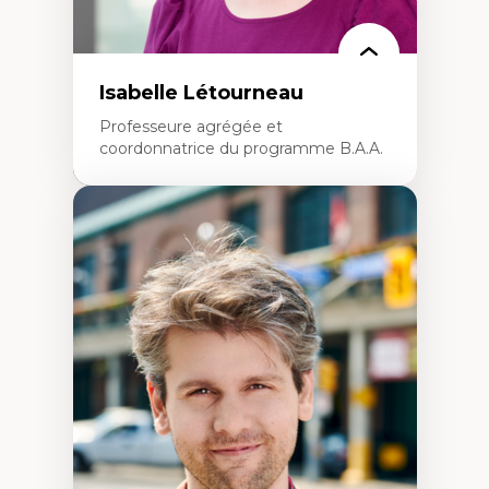
Isabelle Létourneau
Professeure agrégée et
coordonnatrice du programme B.A.A.
Expertises
Conciliation travail-vie personnelle
Gestion des ressources humaines
(attraction et fidélisation de la main-
d’œuvre)
Responsabilité sociale des organisations
Interventions organisationnelles
Comportement organisationnel
(mobilisation au travail)
Recherche qualitative
Éthique des affaires