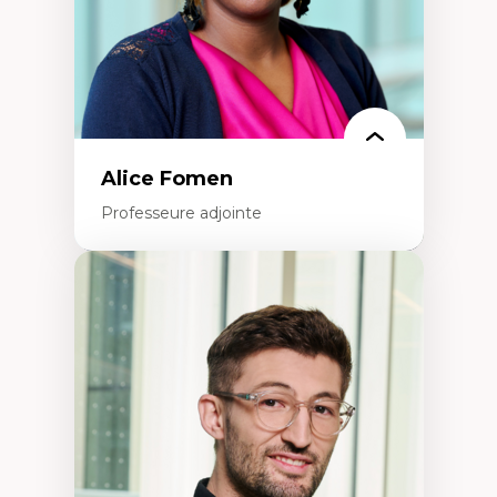
Alice Fomen
Professeure adjointe
Expertises
Acceptabilité, acceptation et adoption des
technologies
Technologies d'apprentissage innovantes
Insertion professionnelle du nouveau
personnel enseignant
Construction identitaire en milieu
minoritaire francophone
Technologies éducatives pour la formation
continue