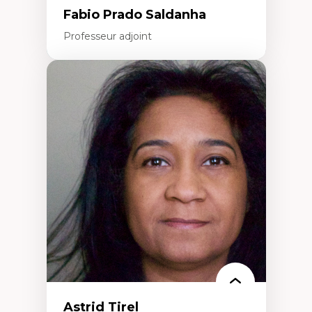
Fabio Prado Saldanha
Professeur adjoint
Expertises
Innovation sociale
Technologies sociales
Entrepreneuriat social et collectif
Approches critiques et décoloniales
Discours, récits et narratologie en
management
Transformation socioéconomique des
communautés marginalisées
Politiques d’inclusion et économie solidaire
Études organisationnelles critiques
Créativité et management culturel
Méthodologies qualitatives
Astrid Tirel