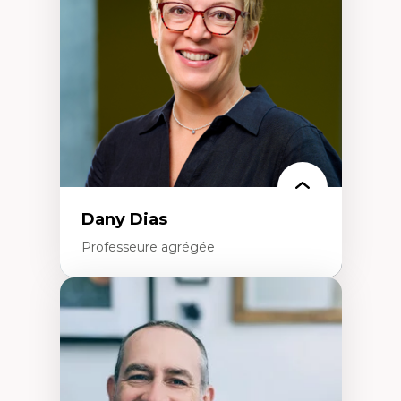
créatives
Histoire sociale et culturelle des
technologies numériques
Résistances et droits numériques
Internet des objets
Métavers
Problématiques relatives à l’intelligence
artificielle, l’apprentissage machine et les
hautes technologies
Féminismes et nouvelles technologies
Dany Dias
Professeure agrégée
Expertises
Pédagogies critiques et justice sociale
Éthique relationnelle et sollicitude en
éducation
Décolonisation et autochtonisation de la
formation à l’enseignement