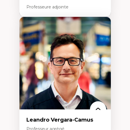
Professeure adjointe
Expertises
Art
Anti-discrimination
Décolonisation de l’enseignement, de la
recherche, des institutions administratives
et syndicales
Pluralisme épistémologique et
francophonie
Culture
Politiques culturelles
Vivre ensemble
Anti-racisme
Anti-sexisme
Pratiques non oppressives
Leandro Vergara-Camus
Professeur agrégé