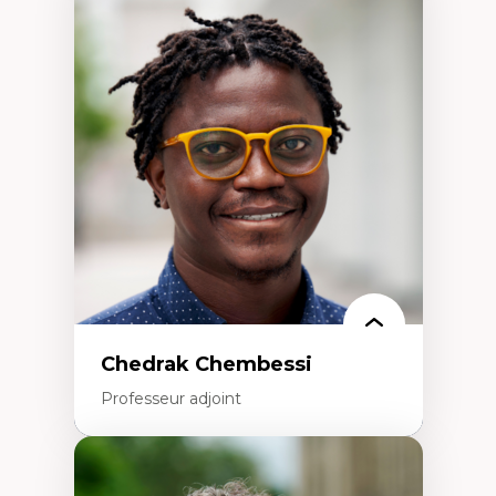
Expertises
Discours sur la ville et représentations
Mosquées, formes et usages au Canada
Reconnaissance et représentations des
communautés immigrantes dans l'espace
urbain
Design architectural et urbain
Patrimoine et patrimonialisation
Études postcoloniales et décolonisation des
savoirs
Chedrak Chembessi
Professeur adjoint
Expertises