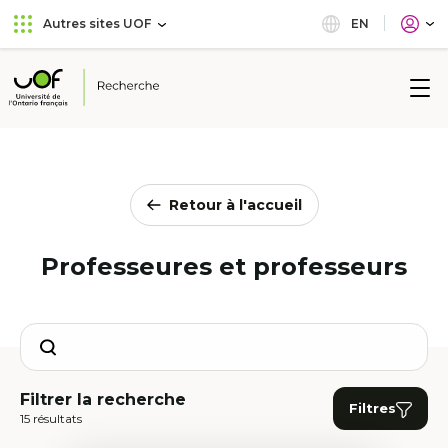
Aller
Passer
EN
Autres sites UOF
au
au
menu
contenu
principal
Université
de
l'Ontario
français
Retour à l'accueil
Professeures et professeurs
Search
Filtrer la recherche
Filtres
15 résultats