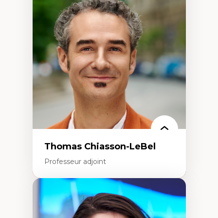
Économie circulaire
Modèles d’affaires durables
Histoire des faits économiques
Gestion durable des ressources naturelles
Écologie industrielle
Aménagement durable du territoire
Développement régional
Coopératives
Télétravail en milieu rural francophone
Transition socio-écologique
Thomas Chiasson-LeBel
Professeur adjoint
Expertises
Théories du développement
Économie politique comparée