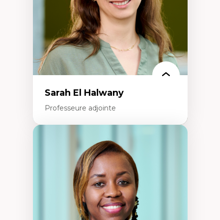
Épistémologie des techniques de recherche
numérique et l’IA
Théorie des droits de la personne
La pensée politique d’Hannah Arendt
La pensée politique à l’ère numérique
Justice internationale et normes
internationales
Sarah El Halwany
Professeure adjointe
Expertises
Les apports pédagogiques des théories de
l'affect, du posthumanisme, du féminisme
dans l'éducation aux sciences
L'apprentissage des sciences/STIM dans une
perspective socioécologique de care
L’insertion professionnelle des
enseignant.e.s