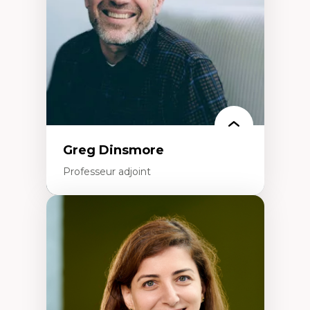
Littératie et didactique du français
Éducation inclusive
Formation à l’enseignement en contexte
francophone minoritaire
Identité linguistique et culturelle
Recherche-action et approches
participatives
Leadership éducatif et pratiques réflexives
Éducation durable et bien-être en
enseignement
Greg Dinsmore
Professeur adjoint
Expertises
Fragmentation des auditoires médiatiques
Analyse multi-plateforme des auditoires
médiatiques
Analyse des comportements numériques à
travers les données massives et l’IA
Recherche quantitative et qualitative sur
les auditoires médiatiques