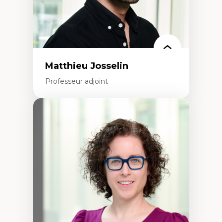
Matthieu Josselin
Professeur adjoint
Expertises
Ethnographie critique des environnements
d’apprentissage des étudiant.e.s
Approche transdisciplinaire des
compétences socioaffectives et
interculturelles
Didactique des langues secondes et
compétence pragmatique
Andragogie
Méthodologies de recherche qualitative