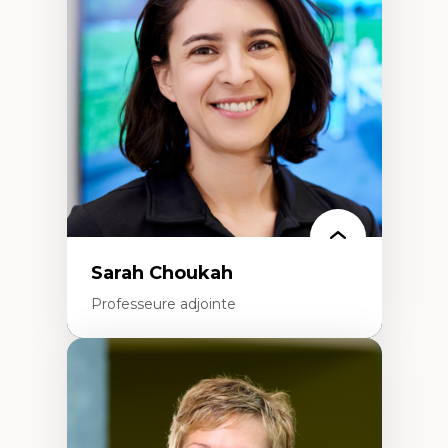
Élites économiques
Sociologie économique
Extractivisme
Classes sociales
Mouvements sociaux
Théories de l’État
Sarah Choukah
Professeure adjointe
Expertises
Démocratisation des nouvelles
technologies et biotechnologies
Données ouvertes
Bioart, programmation et électronique