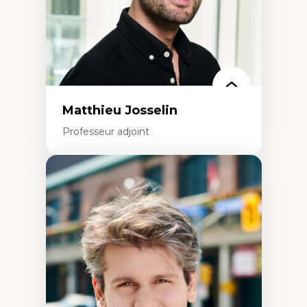
Matthieu Josselin
Professeur adjoint
Expertises
Ethnographie critique des environnements
d’apprentissage des étudiant.e.s
Approche transdisciplinaire des
compétences socioaffectives et
interculturelles
Didactique des langues secondes et
compétence pragmatique
Andragogie
Méthodologies de recherche qualitative