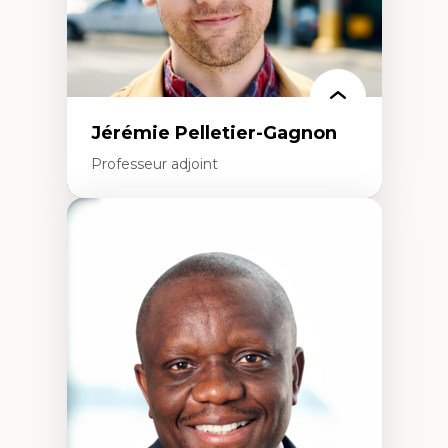
Jérémie Pelletier-Gagnon
Professeur adjoint
Expertises
Études du jeu vidéo
Fouille de textes
Études postcoloniales
Études critiques des médias
Analyse de données
Études japonaises
Mondialisation
Traduction et localisation
Intelligence artificielle et communication
humain-machine