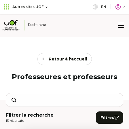
Aller
Passer
EN
Autres sites UOF
au
au
menu
contenu
principal
Université
de
l'Ontario
français
Retour à l'accueil
Professeures et professeurs
Search
Filtrer la recherche
Filtres
13 résultats