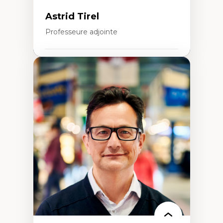
Astrid Tirel
Professeure adjointe
Expertises
Art
Anti-discrimination
Décolonisation de l’enseignement, de la
recherche, des institutions administratives
et syndicales
Pluralisme épistémologique et
francophonie
Culture
Politiques culturelles
Vivre ensemble
Anti-racisme
Anti-sexisme
Pratiques non oppressives