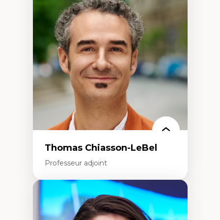
Économie circulaire
Modèles d’affaires durables
Histoire des faits économiques
Gestion durable des ressources naturelles
Écologie industrielle
Aménagement durable du territoire
Développement régional
Coopératives
Télétravail en milieu rural francophone
Transition socio-écologique
Thomas Chiasson-LeBel
Professeur adjoint
Expertises
Théories du développement
Économie politique comparée