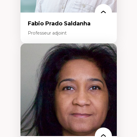
Fabio Prado Saldanha
Professeur adjoint
Expertises
Innovation sociale
Technologies sociales
Entrepreneuriat social et collectif
Approches critiques et décoloniales
Discours, récits et narratologie en
management
Transformation socioéconomique des
communautés marginalisées
Politiques d’inclusion et économie solidaire
Études organisationnelles critiques
Créativité et management culturel
Méthodologies qualitatives