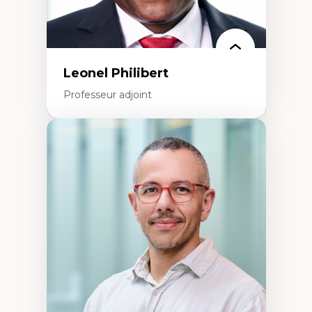
Leonel Philibert
Professeur adjoint
Expertises
Santé mondiale
Femme en contexte de pauvreté
Innovation
Participation citoyenne
Inégalités sociales santé
Migration
Santé de la reproduction
Développement durable