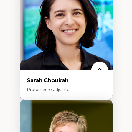
Élites économiques
Sociologie économique
Extractivisme
Classes sociales
Mouvements sociaux
Théories de l’État
Sarah Choukah
Professeure adjointe
Expertises
Démocratisation des nouvelles
technologies et biotechnologies
Données ouvertes
Bioart, programmation et électronique