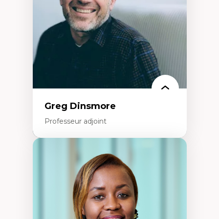
Éducation inclusive
Formation à l’enseignement en contexte
francophone minoritaire
Identité linguistique et culturelle
Recherche-action et approches
participatives
Leadership éducatif et pratiques réflexives
Éducation durable et bien-être en
enseignement
Greg Dinsmore
Professeur adjoint
Expertises
Fragmentation des auditoires médiatiques
Analyse multi-plateforme des auditoires
médiatiques
Analyse des comportements numériques à
travers les données massives et l’IA
Recherche quantitative et qualitative sur
les auditoires médiatiques