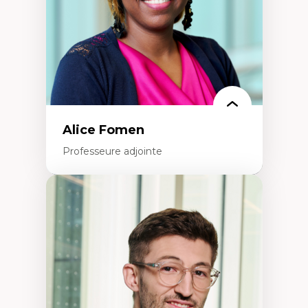
Épistémologie des techniques de recherche
numérique et l’IA
Théorie des droits de la personne
La pensée politique d’Hannah Arendt
La pensée politique à l’ère numérique
Justice internationale et normes
internationales
Alice Fomen
Professeure adjointe
Expertises
Acceptabilité, acceptation et adoption des
technologies
Technologies d'apprentissage innovantes
Insertion professionnelle du nouveau
personnel enseignant
Construction identitaire en milieu
minoritaire francophone
Technologies éducatives pour la formation
continue