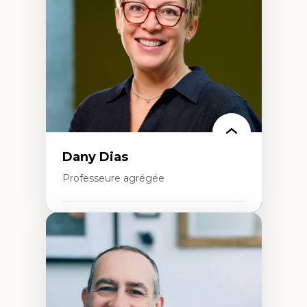
créatives
Histoire sociale et culturelle des
technologies numériques
Résistances et droits numériques
Internet des objets
Métavers
Problématiques relatives à l’intelligence
artificielle, l’apprentissage machine et les
hautes technologies
Féminismes et nouvelles technologies
Dany Dias
Professeure agrégée
Expertises
Pédagogies critiques et justice sociale
Éthique relationnelle et sollicitude en
éducation
Décolonisation et autochtonisation de la
formation à l’enseignement
Littératie et didactique du français