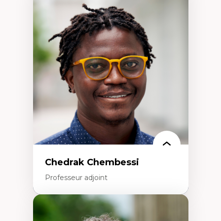
Expertises
Discours sur la ville et représentations
Mosquées, formes et usages au Canada
Reconnaissance et représentations des
communautés immigrantes dans l'espace
urbain
Design architectural et urbain
Patrimoine et patrimonialisation
Études postcoloniales et décolonisation des
savoirs
Chedrak Chembessi
Professeur adjoint
Expertises