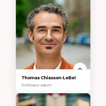
Expertises
Discours sur la ville et représentations
Mosquées, formes et usages au Canada
Reconnaissance et représentations des
communautés immigrantes dans l'espace
urbain
Design architectural et urbain
Patrimoine et patrimonialisation
Études postcoloniales et décolonisation des
savoirs
Thomas Chiasson-LeBel
Professeur adjoint
Expertises