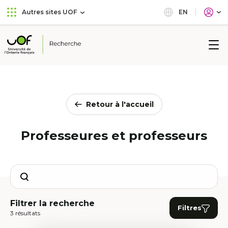
Aller
Passer
EN
Autres sites UOF
au
au
menu
contenu
principal
Université
de
l'Ontario
français
Retour à l'accueil
Professeures et professeurs
Search
Filtrer la recherche
Filtres
3 résultats