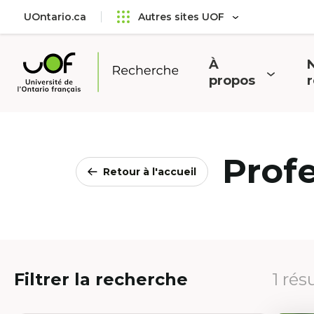
Aller
Passer
UOntario.ca
Autres sites UOF
au
au
menu
contenu
principal
À
N
Ouvrir
O
propos
Université
le
l
de
menu
l'Ontario
français
Prof
Retour à l'accueil
Filtrer la recherche
1 rés