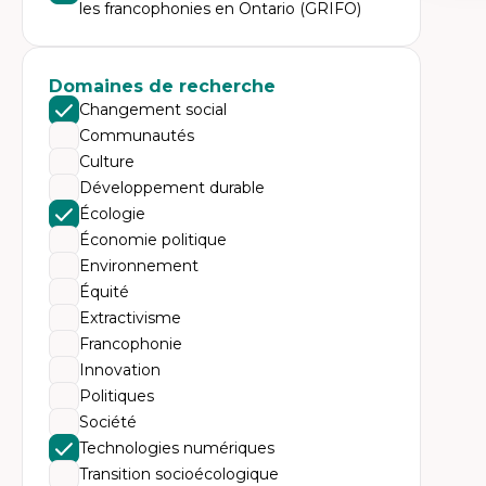
Expe
les francophonies en Ontario (GRIFO)
Th
Éc
Él
Domaines de recherche
So
Ex
Changement social
Cla
Communautés
Mo
Th
Culture
Développement durable
Écologie
Économie politique
Environnement
Équité
Extractivisme
Francophonie
Innovation
Politiques
Société
Technologies numériques
Transition socioécologique