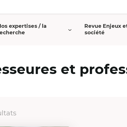
os expertises / la
Revue Enjeux e
uvrir
Ouvrir
recherche
société
e
le
menu
menu
esseures et profes
ultats