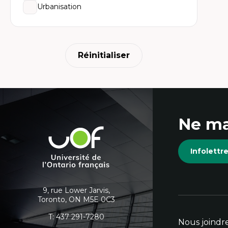
Urbanisation
Réinitialiser
Coordonnées
Ne ma
et
Université
de
informations
Infolett
l'Ontario
français
supplémentaires
9, rue Lower Jarvis,
Toronto, ON M5E 0C3
T:
437 291-7280
Nous joindr