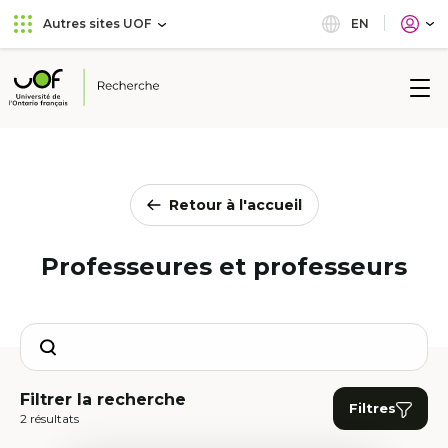
Aller
Passer
EN
Autres sites UOF
au
au
menu
contenu
principal
Université
de
l'Ontario
français
Retour à l'accueil
Professeures et professeurs
Search
Filtrer la recherche
Filtres
2 résultats