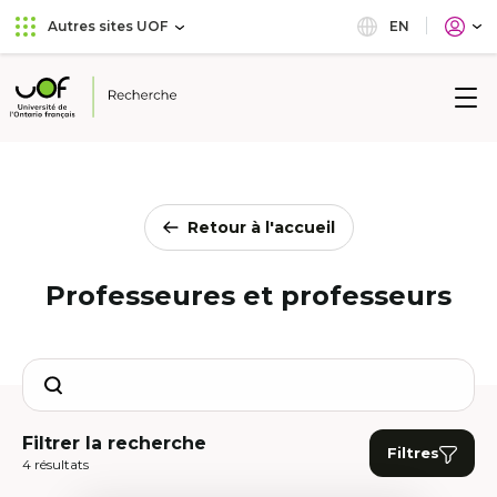
Aller
Passer
EN
Autres sites UOF
au
au
menu
contenu
principal
Université
de
l'Ontario
français
Retour à l'accueil
Professeures et professeurs
Search
Filtrer la recherche
Filtres
4 résultats