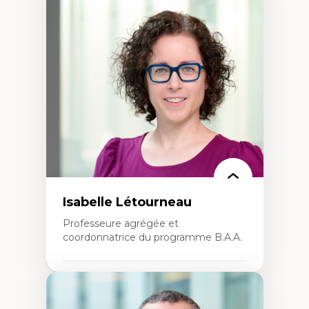
Expertises
Théories du développement
Économie politique comparée
Élites économiques
Sociologie économique
Extractivisme
Classes sociales
Mouvements sociaux
Théories de l’État
Isabelle Létourneau
Professeure agrégée et
coordonnatrice du programme B.A.A.
Expertises
Conciliation travail-vie personnelle