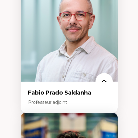
Gestion des ressources humaines
(attraction et fidélisation de la main-
d’œuvre)
Responsabilité sociale des organisations
Interventions organisationnelles
Comportement organisationnel
(mobilisation au travail)
Recherche qualitative
Éthique des affaires
Fabio Prado Saldanha
Professeur adjoint
Expertises
Innovation sociale
Technologies sociales