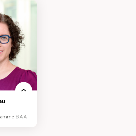
au
ramme B.A.A.