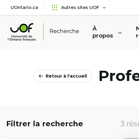
Aller
Passer
UOntario.ca
Autres sites UOF
au
au
menu
contenu
principal
À
N
Ouvrir
O
propos
Université
le
l
de
menu
l'Ontario
français
Prof
Retour à l'accueil
Filtrer la recherche
3 rés