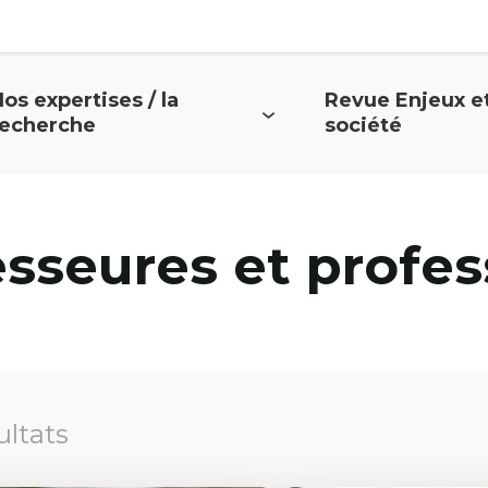
os expertises / la
Revue Enjeux e
uvrir
Ouvrir
recherche
société
e
le
menu
menu
esseures et profes
ultats