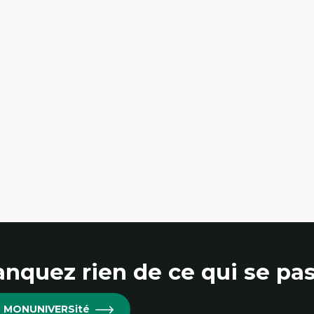
érique latine
éories du développement et
veloppement alternatif
éories de l’État
veloppement durable
onomie politique
éories marxistes
uvements sociaux
ansition énergétique
ergies renouvelables
nquez rien de ce qui se pas
re MONUNIVERSité