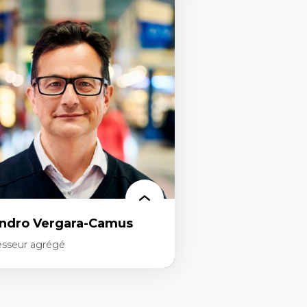
rtises
Expertises
éories du développement
Conciliation travail-vie pe
onomie politique comparée
Gestion des ressources h
ites économiques
(attraction et fidélisation
ciologie économique
d’œuvre)
tractivisme
Responsabilité sociale des
sses sociales
Interventions organisation
uvements sociaux
Comportement organisat
éories de l’État
(mobilisation au travail)
Recherche qualitative
Éthique des affaires
ndro Vergara-Camus
esseur agrégé
rtises