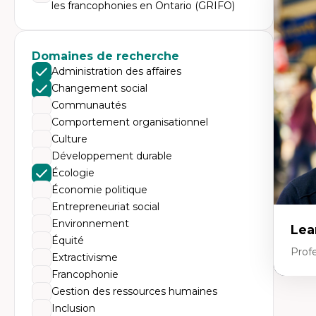
Expe
les francophonies en Ontario (GRIFO)
Th
Éc
Él
Domaines de recherche
So
Ex
Administration des affaires
Cla
Changement social
Mo
Th
Communautés
Comportement organisationnel
Culture
Développement durable
Écologie
Économie politique
Entrepreneuriat social
Environnement
Lea
Équité
Prof
Extractivisme
Francophonie
Gestion des ressources humaines
Expe
Inclusion