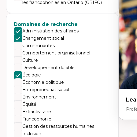
Expe
les francophonies en Ontario (GRIFO)
Th
Éc
Él
Domaines de recherche
So
Ex
Administration des affaires
Cla
Changement social
Mo
Th
Communautés
Comportement organisationnel
Culture
Développement durable
Écologie
Économie politique
Entrepreneuriat social
Environnement
Lea
Équité
Prof
Extractivisme
Francophonie
Gestion des ressources humaines
Expe
Inclusion