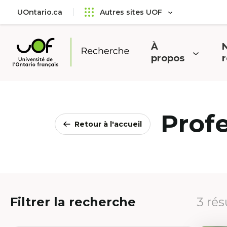
Aller
Passer
UOntario.ca
Autres sites UOF
au
au
menu
contenu
principal
À
N
Ouvrir
O
propos
Université
le
l
de
menu
l'Ontario
français
Prof
Retour à l'accueil
Filtrer la recherche
3 rés