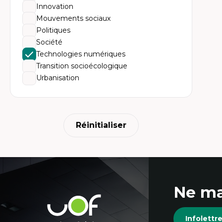
Am
Innovation
Th
dé
Mouvements sociaux
Th
Politiques
Dé
Éc
Société
Th
Technologies numériques
Mo
Tr
Transition socioécologique
Én
Urbanisation
Réinitialiser
Coordonnées
Ne ma
et
Université
de
Infolett