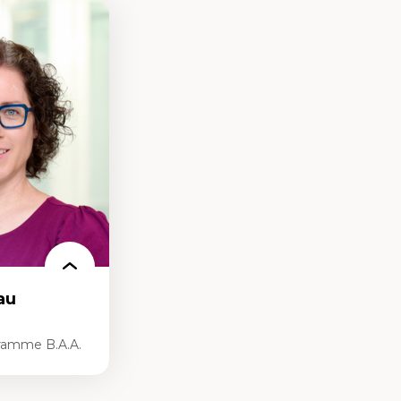
au
ramme B.A.A.