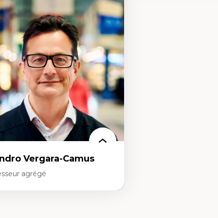
rtises
Expertises
éories du développement
Conciliation travail-vie pe
onomie politique comparée
Gestion des ressources h
ites économiques
(attraction et fidélisation
ciologie économique
d’œuvre)
tractivisme
Responsabilité sociale des
sses sociales
Interventions organisation
uvements sociaux
Comportement organisat
éories de l’État
(mobilisation au travail)
Recherche qualitative
Éthique des affaires
ndro Vergara-Camus
esseur agrégé
rtises