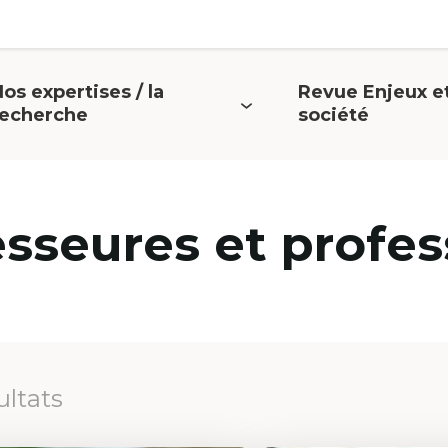
os expertises / la
Revue Enjeux e
uvrir
Ouvrir
recherche
société
e
le
menu
menu
esseures et profes
ultats