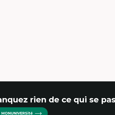
érique latine
éories du développement et
veloppement alternatif
éories de l’État
veloppement durable
onomie politique
éories marxistes
uvements sociaux
ansition énergétique
ergies renouvelables
nquez rien de ce qui se pas
re MONUNIVERSité