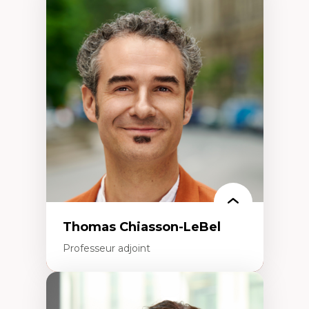
Expertises
Économie circulaire
Modèles d’affaires durables
Histoire des faits économiques
Gestion durable des ressources naturelles
Écologie industrielle
Aménagement durable du territoire
Développement régional
Coopératives
Télétravail en milieu rural francophone
Transition socio-écologique
Thomas Chiasson-LeBel
Professeur adjoint
Expertises