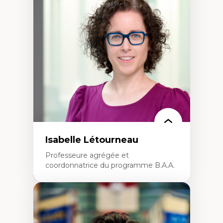
Théories du développement
Économie politique comparée
Élites économiques
Sociologie économique
Extractivisme
Classes sociales
Mouvements sociaux
Théories de l’État
Isabelle Létourneau
Professeure agrégée et
coordonnatrice du programme B.A.A.
Expertises
Conciliation travail-vie personnelle
Gestion des ressources humaines