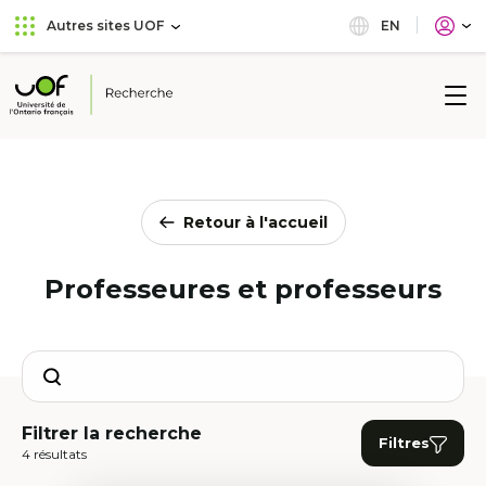
Aller
Passer
EN
Autres sites UOF
au
au
menu
contenu
principal
Université
de
l'Ontario
français
Retour à l'accueil
Professeures et professeurs
Search
Filtrer la recherche
Filtres
4 résultats