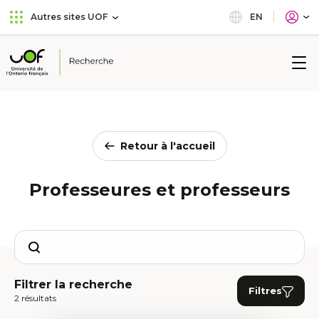
Aller
Passer
EN
Autres sites UOF
au
au
menu
contenu
principal
Université
de
l'Ontario
français
Retour à l'accueil
Professeures et professeurs
Search
Filtrer la recherche
Filtres
2 résultats