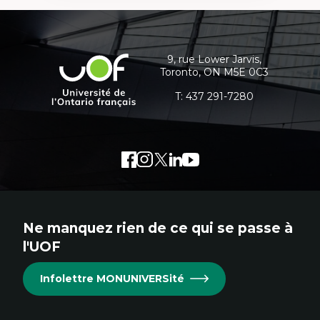
Expertises
Coordonnées
Démocratisation des nouvelles
technologies et biotechnologies
et
Données ouvertes
informations
Bioart, programmation et électronique
9, rue Lower Jarvis,
Université
créatives
Toronto, ON M5E 0C3
supplémentaires
de
Histoire sociale et culturelle des
technologies numériques
l'Ontario
T:
437 291-7280
Résistances et droits numériques
français
Internet des objets
Métavers
Problématiques relatives à l’intelligence
artificielle, l’apprentissage machine et les
Facebook
Lien
Instagram
Lien
Twitter
Lien
LinkedIn
Lien
Youtube
Lien
hautes technologies
Féminismes et nouvelles technologies
externe
externe
externe
externe
externe
au
au
au
au
au
site.
site.
site.
site.
site.
Ne manquez rien de ce qui se passe à
Cet
Cet
Cet
Cet
Cet
l'UOF
hyperlien
hyperlien
hyperlien
hyperlien
hyperlien
s'ouvrira
s'ouvrira
s'ouvrira
s'ouvrira
s'ouvrira
Infolettre MONUNIVERSité
dans
dans
dans
dans
dans
une
une
une
une
une
nouvelle
nouvelle
nouvelle
nouvelle
nouvelle