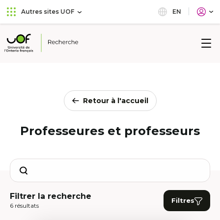
Aller
Passer
EN
Autres sites UOF
au
au
menu
contenu
principal
Université
de
l'Ontario
français
Retour à l'accueil
Professeures et professeurs
Search
Filtrer la recherche
Filtres
6 résultats