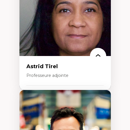
Inégalités sociales santé
Migration
Santé de la reproduction
Développement durable
Astrid Tirel
Professeure adjointe
Expertises
Art
Anti-discrimination
Décolonisation de l’enseignement, de la
recherche, des institutions administratives
et syndicales
Pluralisme épistémologique et