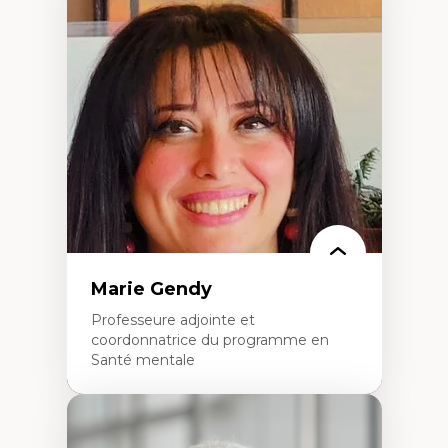
Expertises
Démocratisation des nouvelles
technologies et biotechnologies
Données ouvertes
Bioart, programmation et électronique
créatives
Histoire sociale et culturelle des
technologies numériques
Résistances et droits numériques
Internet des objets
Métavers
Problématiques relatives à l’intelligence
artificielle, l’apprentissage machine et les
hautes technologies
Féminismes et nouvelles technologies
Marie Gendy
Professeure adjointe et
coordonnatrice du programme en
Santé mentale
Expertises