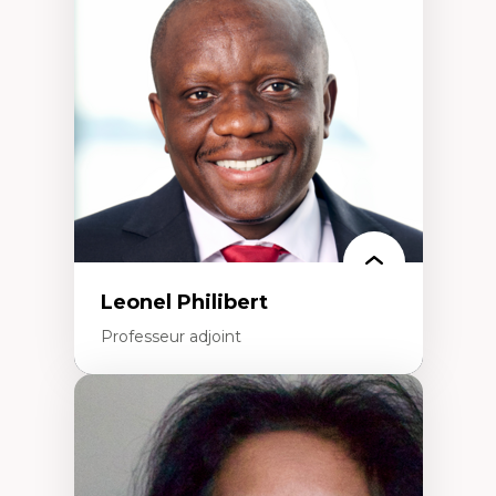
Théorie et pratiques en conservation de
l'environnement bâti
Conception de projet en milieu existant
Analyse critique en architecture et
enseignement du design architectural et
urbain
Leonel Philibert
Professeur adjoint
Expertises
Santé mondiale
Femme en contexte de pauvreté
Innovation
Participation citoyenne