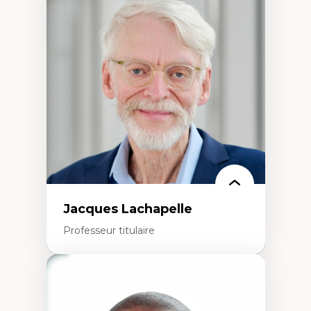
Neuropsychiatrie et neurosciences
Direction d'essais cliniques
Analyse des politiques et pratiques en santé
mentale
Développement de protocoles d'essais
cliniques
Collaboration interfonctionnelle
Leadership en recherche clinique
Développement de cadres politiques
Collaboration avec des entreprises
pharmaceutiques
Rédaction de publications et de rapports
politiques
Enseignement et mentorat
Jacques Lachapelle
Professeur titulaire
Expertises
Histoire de l'architecture et de la ville,
notamment au Canada