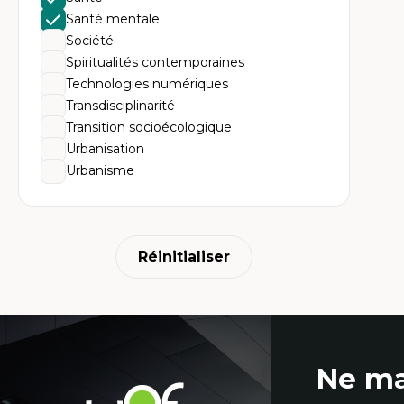
re
Santé mentale
et
Pl
Société
fr
Spiritualités contemporaines
Cu
Pol
Technologies numériques
Vi
Transdisciplinarité
An
An
Transition socioécologique
Pr
Urbanisation
Urbanisme
Réinitialiser
Coordonnées
Ne ma
et
Université