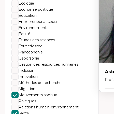
His
Écologie
no
Th
Économie politique
l'
Éducation
Co
An
Entrepreneuriat social
en
Environnement
ur
Équité
Études des sciences
Extractivisme
Francophonie
Géographie
Gestion des ressources humaines
Inclusion
Astr
Innovation
Prof
Méthodes de recherche
Migration
Mouvements sociaux
Expe
Politiques
Ar
Relations humain-environnement
An
Dé
Santé