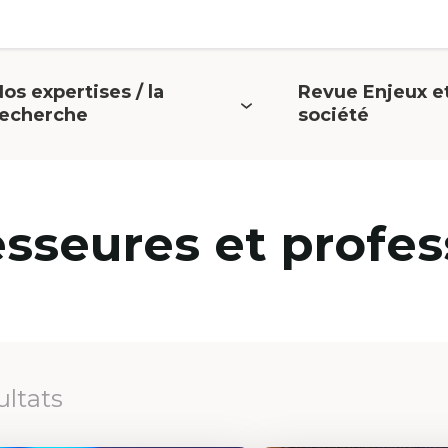
os expertises / la
Revue Enjeux e
uvrir
Ouvrir
recherche
société
e
le
menu
menu
esseures et profes
ultats