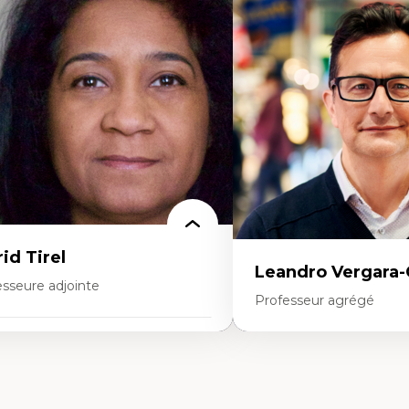
toire de l'architecture et de la ville,
Santé mondiale
tamment au Canada
Femme en contexte de pa
éorie et pratiques en conservation de
Innovation
environnement bâti
Participation citoyenne
nception de projet en milieu existant
Inégalités sociales santé
alyse critique en architecture et
Migration
seignement du design architectural et
Santé de la reproduction
bain
Développement durable
id Tirel
Leandro Vergara
esseure adjointe
Professeur agrégé
rtises
Expertises
t
ti-discrimination
Amérique latine
colonisation de l’enseignement, de la
Théories du développemen