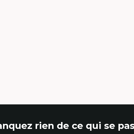
cherche, des institutions administratives
développement alternatif
 syndicales
Théories de l’État
uralisme épistémologique et
Développement durable
ancophonie
Économie politique
lture
Théories marxistes
itiques culturelles
Mouvements sociaux
vre ensemble
Transition énergétique
ti-racisme
Énergies renouvelables
ti-sexisme
atiques non oppressives
nquez rien de ce qui se pas