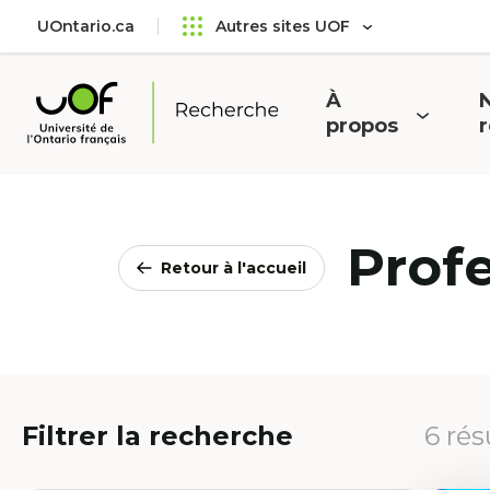
Aller
Passer
UOntario.ca
Autres sites UOF
au
au
menu
contenu
principal
À
N
Ouvrir
O
propos
Université
le
l
de
menu
l'Ontario
français
Prof
Retour à l'accueil
Filtrer la recherche
6 rés