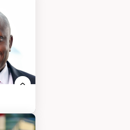
sciences
pratiques en santé
les d'essais
nnelle
linique
politiques
reprises
 et de rapports
at