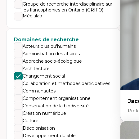
Expe
Groupe de recherche interdisciplinaire sur
les francophonies en Ontario (GRIFO)
Dé
te
Médialab
Do
Bi
cr
His
Domaines de recherche
te
Ré
Acteurs plus qu'humains
In
Administration des affaires
Mé
Pr
Approche socio-écologique
art
Architecture
ha
Fé
Changement social
Collaboration et méthodes participatives
Communautés
Comportement organisationnel
Jac
Conservation de la biodiversité
Profe
Création numérique
Culture
Décolonisation
Expe
Développement durable