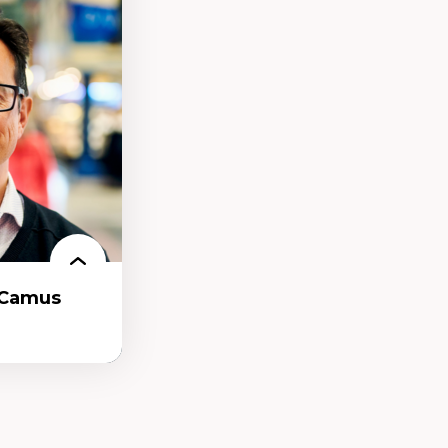
uvreté
-Camus
t et