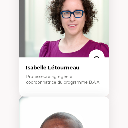
Théorie et pratiques en conservation de
l'environnement bâti
Conception de projet en milieu existant
Analyse critique en architecture et
enseignement du design architectural et
urbain
Isabelle Létourneau
Professeure agrégée et
coordonnatrice du programme B.A.A.
Expertises
Conciliation travail-vie personnelle
Gestion des ressources humaines
(attraction et fidélisation de la main-
d’œuvre)
Responsabilité sociale des organisations