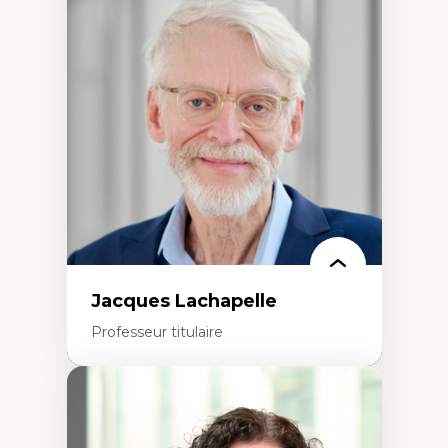
Neuropsychiatrie et neurosciences
Direction d'essais cliniques
Analyse des politiques et pratiques en santé
mentale
Développement de protocoles d'essais
cliniques
Collaboration interfonctionnelle
Leadership en recherche clinique
Développement de cadres politiques
Collaboration avec des entreprises
pharmaceutiques
Rédaction de publications et de rapports
politiques
Enseignement et mentorat
Jacques Lachapelle
Professeur titulaire
Expertises
Histoire de l'architecture et de la ville,
notamment au Canada