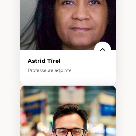
Migration
Santé de la reproduction
Développement durable
Astrid Tirel
Professeure adjointe
Expertises
Art
Anti-discrimination
Décolonisation de l’enseignement, de la
recherche, des institutions administratives
et syndicales
Pluralisme épistémologique et
francophonie
Culture