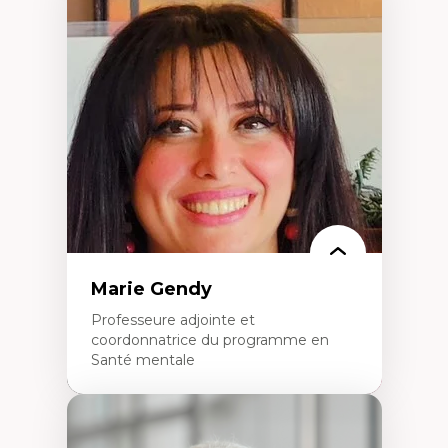
Expertises
Démocratisation des nouvelles
technologies et biotechnologies
Données ouvertes
Bioart, programmation et électronique
créatives
Histoire sociale et culturelle des
technologies numériques
Résistances et droits numériques
Internet des objets
Métavers
Problématiques relatives à l’intelligence
artificielle, l’apprentissage machine et les
hautes technologies
Féminismes et nouvelles technologies
Marie Gendy
Professeure adjointe et
coordonnatrice du programme en
Santé mentale
Expertises