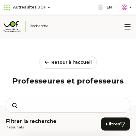
Aller
Passer
EN
Autres sites UOF
au
au
menu
contenu
principal
Université
de
l'Ontario
français
Retour à l'accueil
Professeures et professeurs
Search
Filtrer la recherche
Filtres
7 résultats