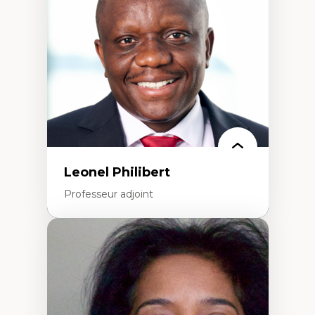
Interventions organisationnelles
Comportement organisationnel
(mobilisation au travail)
Recherche qualitative
Éthique des affaires
Leonel Philibert
Professeur adjoint
Expertises
Santé mondiale
Femme en contexte de pauvreté
Innovation
Participation citoyenne
Inégalités sociales santé