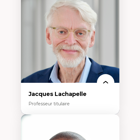
Neuropsychiatrie et neurosciences
Direction d'essais cliniques
Analyse des politiques et pratiques en santé
mentale
Développement de protocoles d'essais
cliniques
Collaboration interfonctionnelle
Leadership en recherche clinique
Développement de cadres politiques
Collaboration avec des entreprises
pharmaceutiques
Rédaction de publications et de rapports
politiques
Enseignement et mentorat
Jacques Lachapelle
Professeur titulaire
Expertises
Histoire de l'architecture et de la ville,
notamment au Canada