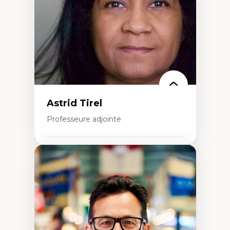
management
Transformation socioéconomique des
communautés marginalisées
Politiques d’inclusion et économie solidaire
Études organisationnelles critiques
Créativité et management culturel
Méthodologies qualitatives
Astrid Tirel
Professeure adjointe
Expertises
Art
Anti-discrimination
Décolonisation de l’enseignement, de la
recherche, des institutions administratives
et syndicales
Pluralisme épistémologique et
francophonie
Culture