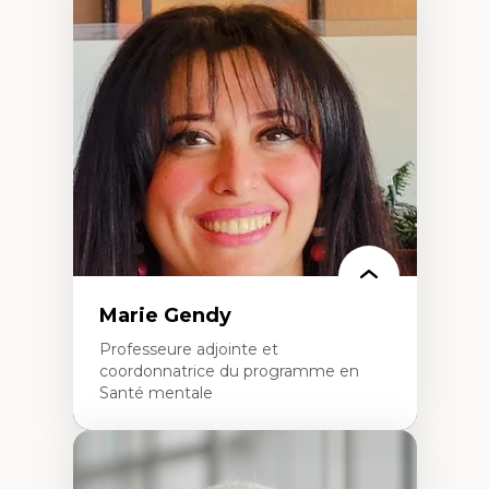
Expertises
Démocratisation des nouvelles
technologies et biotechnologies
Données ouvertes
Bioart, programmation et électronique
créatives
Histoire sociale et culturelle des
technologies numériques
Résistances et droits numériques
Internet des objets
Métavers
Problématiques relatives à l’intelligence
artificielle, l’apprentissage machine et les
hautes technologies
Féminismes et nouvelles technologies
Marie Gendy
Professeure adjointe et
coordonnatrice du programme en
Santé mentale
Expertises