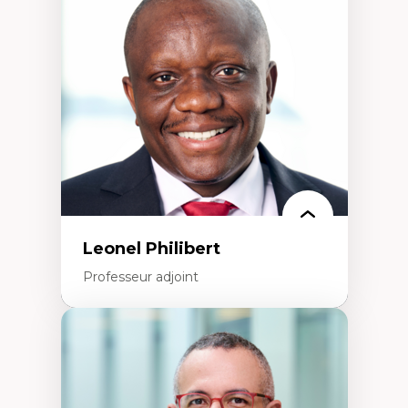
Théorie et pratiques en conservation de
l'environnement bâti
Conception de projet en milieu existant
Analyse critique en architecture et
enseignement du design architectural et
urbain
Leonel Philibert
Professeur adjoint
Expertises
Santé mondiale
Femme en contexte de pauvreté
Innovation
Participation citoyenne