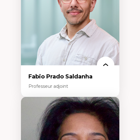
Inégalités sociales santé
Migration
Santé de la reproduction
Développement durable
Fabio Prado Saldanha
Professeur adjoint
Expertises
Innovation sociale
Technologies sociales
Entrepreneuriat social et collectif
Approches critiques et décoloniales
Discours, récits et narratologie en