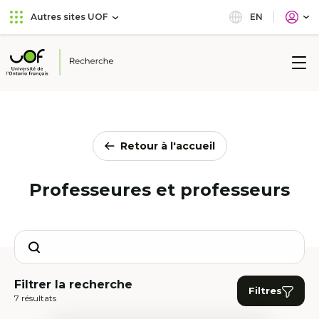
Aller
Passer
EN
Autres sites UOF
au
au
menu
contenu
principal
Université
de
l'Ontario
français
Retour à l'accueil
Professeures et professeurs
Search
Filtrer la recherche
Filtres
7 résultats