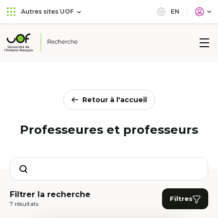
Aller
Passer
EN
Autres sites UOF
au
au
menu
contenu
principal
Université
de
l'Ontario
français
Retour à l'accueil
Professeures et professeurs
Search
Filtrer la recherche
Filtres
7 résultats