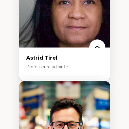
Migration
Santé de la reproduction
Développement durable
Astrid Tirel
Professeure adjointe
Expertises
Art
Anti-discrimination
Décolonisation de l’enseignement, de la
recherche, des institutions administratives
et syndicales
Pluralisme épistémologique et
francophonie
Culture