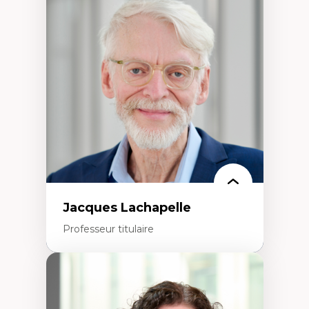
Neuropsychiatrie et neurosciences
Direction d'essais cliniques
Analyse des politiques et pratiques en santé
mentale
Développement de protocoles d'essais
cliniques
Collaboration interfonctionnelle
Leadership en recherche clinique
Développement de cadres politiques
Collaboration avec des entreprises
pharmaceutiques
Rédaction de publications et de rapports
politiques
Enseignement et mentorat
Jacques Lachapelle
Professeur titulaire
Expertises
Histoire de l'architecture et de la ville,
notamment au Canada