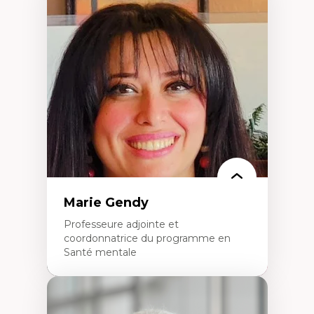
Expertises
Démocratisation des nouvelles
technologies et biotechnologies
Données ouvertes
Bioart, programmation et électronique
créatives
Histoire sociale et culturelle des
technologies numériques
Résistances et droits numériques
Internet des objets
Métavers
Problématiques relatives à l’intelligence
artificielle, l’apprentissage machine et les
hautes technologies
Féminismes et nouvelles technologies
Marie Gendy
Professeure adjointe et
coordonnatrice du programme en
Santé mentale
Expertises