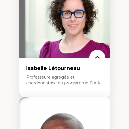
Théorie et pratiques en conservation de
l'environnement bâti
Conception de projet en milieu existant
Analyse critique en architecture et
enseignement du design architectural et
urbain
Isabelle Létourneau
Professeure agrégée et
coordonnatrice du programme B.A.A.
Expertises
Conciliation travail-vie personnelle
Gestion des ressources humaines
(attraction et fidélisation de la main-
d’œuvre)
Responsabilité sociale des organisations