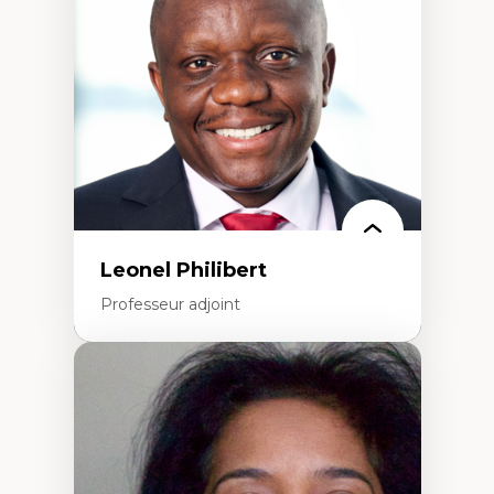
Interventions organisationnelles
Comportement organisationnel
(mobilisation au travail)
Recherche qualitative
Éthique des affaires
Leonel Philibert
Professeur adjoint
Expertises
Santé mondiale
Femme en contexte de pauvreté
Innovation
Participation citoyenne
Inégalités sociales santé