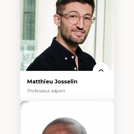
dans l'éducation aux sciences
L'apprentissage des sciences/STIM dans une
perspective socioécologique de care
L’insertion professionnelle des
enseignant.e.s
Matthieu Josselin
Professeur adjoint
Expertises
Ethnographie critique des environnements
d’apprentissage des étudiant.e.s
Approche transdisciplinaire des
compétences socioaffectives et