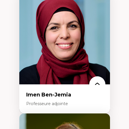
Expertises
Méthodes de recherche
Acteurs plus qu'humains
Approches socio-écologiques
Conservation de la biodiversité
Collaboration et méthodes participatives
Études des sciences
Relations humain-environnement
Transdisciplinarité
Imen Ben-Jemia
Professeure adjointe
Expertises