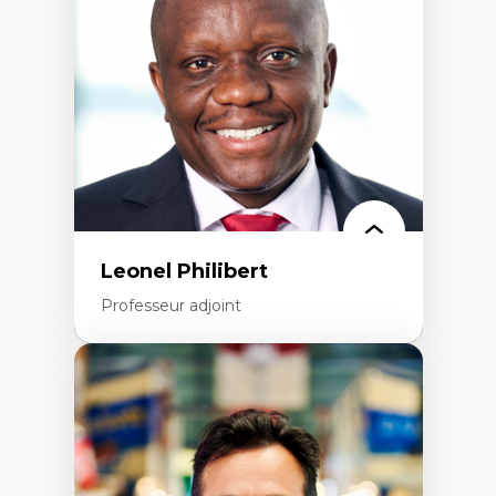
interculturelles
Didactique des langues secondes et
compétence pragmatique
Andragogie
Méthodologies de recherche qualitative
Leonel Philibert
Professeur adjoint
Expertises
Santé mondiale
Femme en contexte de pauvreté
Innovation
Participation citoyenne
Inégalités sociales santé