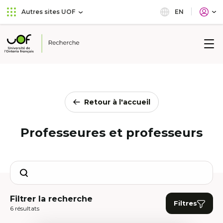
Aller
Passer
EN
Autres sites UOF
au
au
menu
contenu
principal
Université
de
l'Ontario
français
Retour à l'accueil
Professeures et professeurs
Search
Filtrer la recherche
Filtres
6 résultats