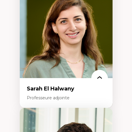
Discours sur la ville et représentations
Mosquées, formes et usages au Canada
Reconnaissance et représentations des
communautés immigrantes dans l'espace
urbain
Design architectural et urbain
Patrimoine et patrimonialisation
Études postcoloniales et décolonisation des
savoirs
Sarah El Halwany
Professeure adjointe
Expertises
Les apports pédagogiques des théories de
l'affect, du posthumanisme, du féminisme