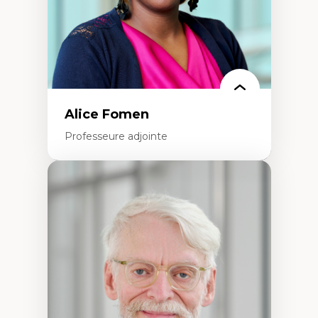
Alice Fomen
Professeure adjointe
Expertises
Acceptabilité, acceptation et adoption des
technologies
Technologies d'apprentissage innovantes
Insertion professionnelle du nouveau
personnel enseignant
Construction identitaire en milieu
minoritaire francophone
Technologies éducatives pour la formation
continue