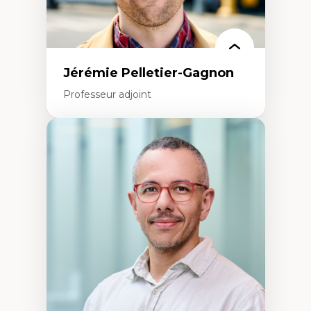
Jérémie Pelletier-Gagnon
Professeur adjoint
Expertises
Études du jeu vidéo
Fouille de textes
Études postcoloniales
Études critiques des médias
Analyse de données
Études japonaises
Mondialisation
Traduction et localisation
Intelligence artificielle et communication
humain-machine