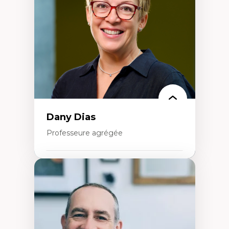
créatives
Histoire sociale et culturelle des
technologies numériques
Résistances et droits numériques
Internet des objets
Métavers
Problématiques relatives à l’intelligence
artificielle, l’apprentissage machine et les
hautes technologies
Féminismes et nouvelles technologies
Dany Dias
Professeure agrégée
Expertises
Pédagogies critiques et justice sociale
Éthique relationnelle et sollicitude en
éducation
Décolonisation et autochtonisation de la
formation à l’enseignement
Littératie et didactique du français