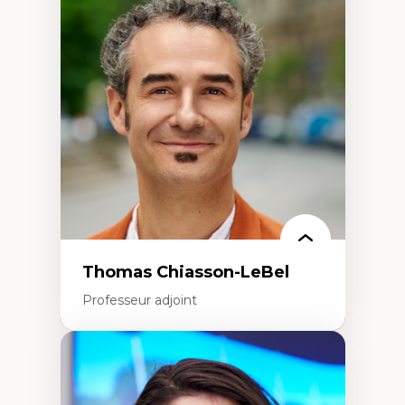
Discours sur la ville et représentations
Mosquées, formes et usages au Canada
Reconnaissance et représentations des
communautés immigrantes dans l'espace
urbain
Design architectural et urbain
Patrimoine et patrimonialisation
Études postcoloniales et décolonisation des
savoirs
Thomas Chiasson-LeBel
Professeur adjoint
Expertises
Théories du développement
Économie politique comparée