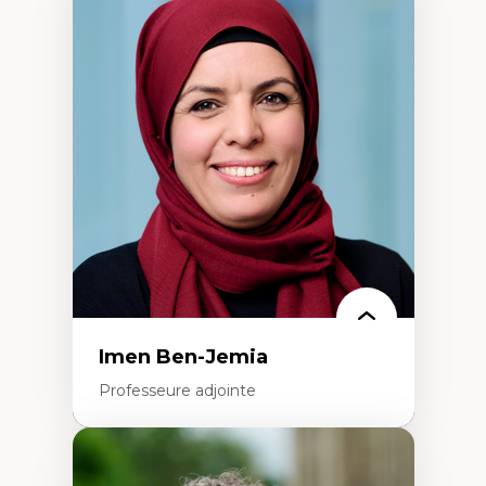
Expertises
Méthodes de recherche
Acteurs plus qu'humains
Approches socio-écologiques
Conservation de la biodiversité
Collaboration et méthodes participatives
Études des sciences
Relations humain-environnement
Transdisciplinarité
Imen Ben-Jemia
Professeure adjointe
Expertises