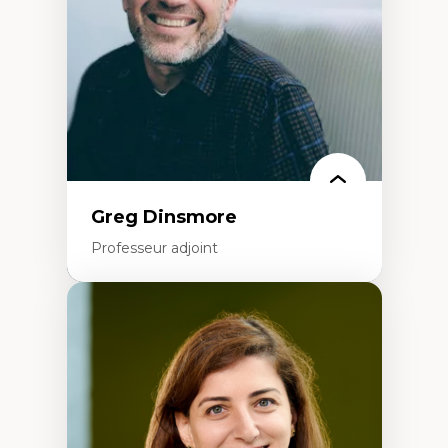
Éducation inclusive
Formation à l’enseignement en contexte
francophone minoritaire
Identité linguistique et culturelle
Recherche-action et approches
participatives
Leadership éducatif et pratiques réflexives
Éducation durable et bien-être en
enseignement
Greg Dinsmore
Professeur adjoint
Expertises
Fragmentation des auditoires médiatiques
Analyse multi-plateforme des auditoires
médiatiques
Analyse des comportements numériques à
travers les données massives et l’IA
Recherche quantitative et qualitative sur
les auditoires médiatiques