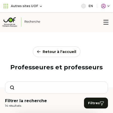
Aller
Passer
EN
Autres sites UOF
au
au
menu
contenu
principal
Université
de
l'Ontario
français
Retour à l'accueil
Professeures et professeurs
Search
Filtrer la recherche
Filtres
14 résultats