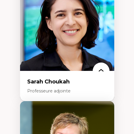
Élites économiques
Sociologie économique
Extractivisme
Classes sociales
Mouvements sociaux
Théories de l’État
Sarah Choukah
Professeure adjointe
Expertises
Démocratisation des nouvelles
technologies et biotechnologies
Données ouvertes
Bioart, programmation et électronique