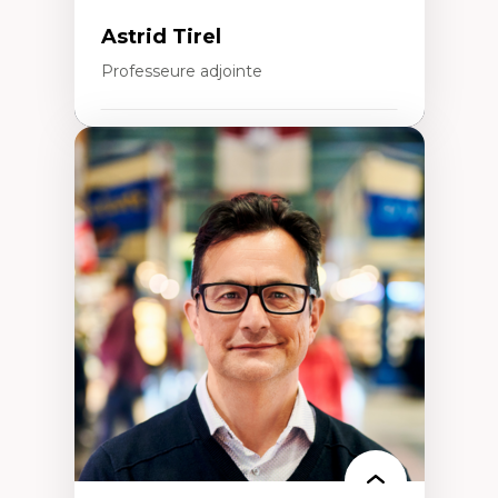
Astrid Tirel
Professeure adjointe
Expertises
Art
Anti-discrimination
Décolonisation de l’enseignement, de la
recherche, des institutions administratives
et syndicales
Pluralisme épistémologique et
francophonie
Culture
Politiques culturelles
Vivre ensemble
Anti-racisme
Anti-sexisme
Pratiques non oppressives