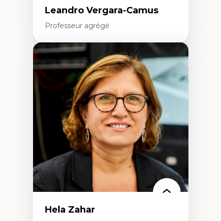
Leandro Vergara-Camus
Professeur agrégé
Expertises
Amérique latine
Théories du développement et
développement alternatif
Théories de l’État
Développement durable
Économie politique
Théories marxistes
Mouvements sociaux
Transition énergétique
Énergies renouvelables
Hela Zahar