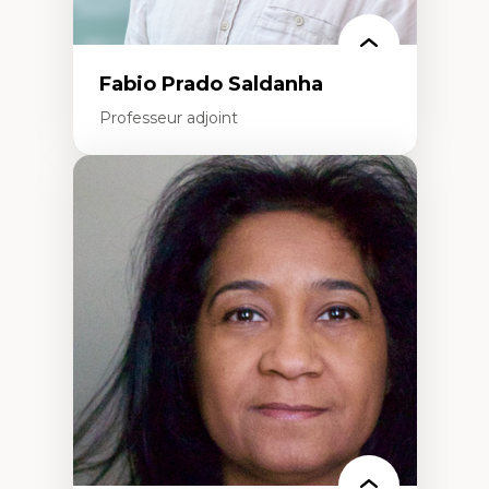
Fabio Prado Saldanha
Professeur adjoint
Expertises
Innovation sociale
Technologies sociales
Entrepreneuriat social et collectif
Approches critiques et décoloniales
Discours, récits et narratologie en
management
Transformation socioéconomique des
communautés marginalisées
Politiques d’inclusion et économie solidaire
Études organisationnelles critiques
Créativité et management culturel
Méthodologies qualitatives