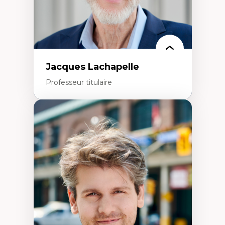
Jacques Lachapelle
Professeur titulaire
Expertises
Histoire de l'architecture et de la ville,
notamment au Canada
Théorie et pratiques en conservation de
l'environnement bâti
Conception de projet en milieu existant
Analyse critique en architecture et
enseignement du design architectural et
urbain