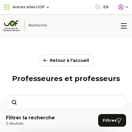
Aller
Passer
EN
Autres sites UOF
au
au
menu
contenu
principal
Université
de
l'Ontario
français
Retour à l'accueil
Professeures et professeurs
Search
Filtrer la recherche
Filtres
3 résultats