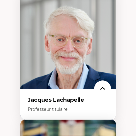
Expertises
Méthodes de recherche
Acteurs plus qu'humains
Approches socio-écologiques
Conservation de la biodiversité
Collaboration et méthodes participatives
Études des sciences
Relations humain-environnement
Transdisciplinarité
Jacques Lachapelle
Professeur titulaire
Expertises