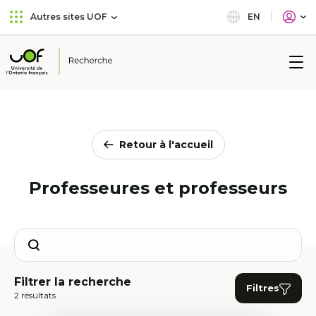
Aller
Passer
EN
Autres sites UOF
au
au
menu
contenu
principal
Université
de
l'Ontario
français
Retour à l'accueil
Professeures et professeurs
Search
Filtrer la recherche
Filtres
2 résultats