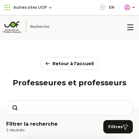
Aller
Passer
EN
Autres sites UOF
au
au
menu
contenu
principal
Université
de
l'Ontario
français
Retour à l'accueil
Professeures et professeurs
Search
Filtrer la recherche
Filtres
2 résultats